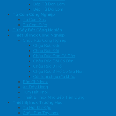
Bếp Từ Đơn Lõm
Bếp Từ Đôi Lõm
Tủ Cơm Công Nghiệp
Tủ Cơm Gas
Tủ Cơm Điện
Tủ Sấy Bát Công Nghiệp
Thiết Bị Inox Công Nghiệp
Chậu Rửa Công Nghiệp
Chậu Rửa Đơn
Chậu Rửa Đôi
Chậu Rửa Đơn Có Bàn
Chậu Rửa Đôi Có Bàn
Chậu Rửa 3 Hố
Chậu Rửa 3 Hố Có Giá Nan
Các loại chậu rửa khác
Bàn Ghế Inox
Xe Đẩy Hàng
Tum Hút Khói
Thiết Bị Inox Nhà Bếp Tiện Dụng
Thiết Bị Inox Trường Học
Tủ Hút Khí Độc
Chậu Rửa Tay Inox