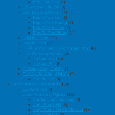
Bếp Hầm Đơn
(1)
Bếp Nướng Hải Sản
(3)
Bếp Từ Công Nghiệp
(4)
Bếp Từ Đôi Lõm
(1)
Bếp Từ Đôi Phẳng
(1)
Bếp Từ Đơn Lõm
(1)
Bếp Từ Đơn Phẳng
(1)
Nồi Nấu Cháo
(12)
Nồi Nấu Phở
(12)
Thiết Bị Inox Bếp Công Nghiệp Khác
(0)
Tủ Cơm Công Nghiệp
(10)
Tủ Cơm Điện
(5)
Tủ Cơm Gas
(5)
Tủ Đông Công Nghiệp
(1)
Tủ Sấy Bát Công Nghiệp
(2)
Tủ Sấy Bát
(0)
Thiết Bị Inox Công Nghiệp
(34)
Bàn Ghế Inox
(4)
Chậu Rửa Công Nghiệp
(11)
Các loại chậu rửa khác
(0)
Chậu Rửa 3 Hố
(3)
Chậu Rửa 3 Hố Có Giá Nan
(1)
Chậu Rửa Đôi
(5)