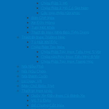
Chậu Rửa 3 Hố
Chậu Rửa 3 Hố Có Giá Nan
Các loại chậu rửa khác
Bàn Ghế Inox
Xe Đẩy Hàng
Tum Hút Khói
Thiết Bị Inox Nhà Bếp Tiện Dụng
Thiết Bị Inox Trường Học
Tủ Hút Khí Độc
Chậu Rửa Tay Inox
Chậu Rửa Tay Inox Tiểu Học 5 Vòi
Chậu rửa Ray Inox Tiểu Học 6 Vòi
Chậu Rửa Tay Inox Trung Học
Nồi Nấu Phở
Nồi Nấu Cháo
Nồi Bánh Cuốn
Lu Quay Vịt
Máy Chế Biến Thịt
Thiết bị Inox khác
Quầy Xe Đẩy Inox Có Bánh Xe
Vỏ Tủ Điện
Bể Chưng Cất Inox