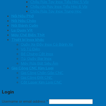
Chậu Rửa Tay Inox Tiểu Học 5 Vòi
Chậu rửa Ray Inox Tiểu Học 6 Vòi
Chậu Rửa Tay Inox Trung Học
Nồi Nấu Phở
Nồi Nấu Cháo
Nồi Bánh Cuốn
Lu Quay Vịt
Máy Chế Biến Thịt
Thiết bị Inox khác
Quầy Xe Đẩy Inox Có Bánh Xe
Vỏ Tủ Điện
Bể Chưng Cất Inox
Tủ, Quầy Bar Inox
Máy Rửa Bát Siêu Âm
Gia Công CNC Kim Loại
Gia Công Chắn Gấp CNC
Gia Công Đột CNC
Cắt Laser Kim Loại CNC
Login
Username or email address
*