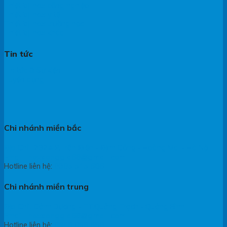
Thiết bị Inox công nghiệp
Thiết bị Inox y tế
Thiết bị Inox trường học
Thiết bị Inox khác
Tin tức
Tin tức & Sự kiện
Tuyển dụng
Chi nhánh miền bắc
Địa Chỉ : 232A P.Trần Điền - Định Công - Hoàng Mai - Hà Nội
Email:
inoxdonggia68@gmail.com
Hotline liên hệ:
0385 515 686
Chi nhánh miền trung
Địa Chỉ : Cảnh Dương - TT.Quảng Trạch - Quảng Bình
Email:
inoxdonggia68@gmail.com
Hotline liên hệ:
0948 068 868