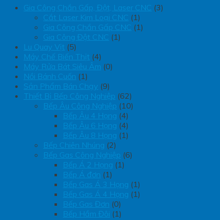
Gia Công Chắn Gấp, Đột, Laser CNC
(3)
Cắt Laser Kim Loại CNC
(1)
Gia Công Chắn Gấp CNC
(1)
Gia Công Đột CNC
(1)
Lu Quay Vịt
(5)
Máy Chế Biến Thịt
(4)
Máy Rửa Bát Siêu Âm
(0)
Nồi Bánh Cuốn
(1)
Sản Phẩm Bán Chạy
(9)
Thiết Bị Bếp Công Nghiệp
(62)
Bếp Âu Công Nghiệp
(10)
Bếp Âu 4 Họng
(4)
Bếp Âu 6 Họng
(4)
Bếp Âu 8 Họng
(1)
Bếp Chiên Nhúng
(2)
Bếp Gas Công Nghiệp
(6)
Bếp Á 2 Họng
(1)
Bếp Á đơn
(1)
Bếp Gas Á 3 Họng
(1)
Bếp Gas Á 4 Họng
(1)
Bếp Gas Đơn
(0)
Bếp Hầm Đôi
(1)