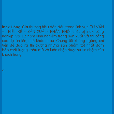
Inox Đồng Gia
thương hiệu dẫn đầu trong lĩnh vực TƯ VẤN
– THIẾT KẾ - SẢN XUẤT- PHÂN PHỐI thiết bị inox công
nghiệp, với 12 năm kinh nghiệm trong sản xuất và thi công
các dự án lớn, nhỏ khác nhau. Chúng tôi không ngừng cải
tiền để đưa ra thị trường những sản phẩm tốt nhất đảm
bảo chất lượng, mẫu mã và luôn nhận được sự tín nhệm của
khách hàng .
<