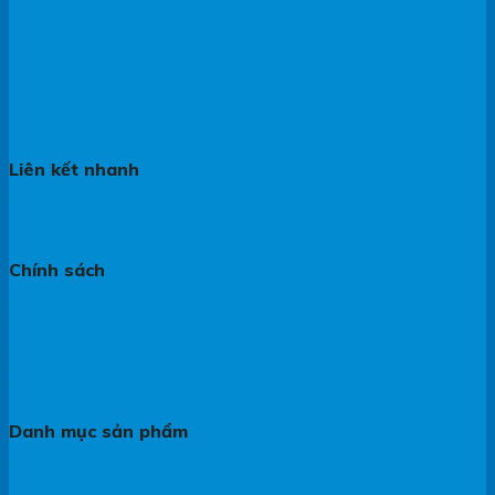
Liên kết nhanh
Về chúng tôi
Liên hệ với chúng tôi
Chính sách
Chính sách đại lý
Chính sách mua hàng
Chính sách giao hàng
Chính sách bảo hành
Chính sách bảo mật thông tin
Danh mục sản phẩm
Gia công CNC Kim Loại
Thiết bị bếp công nghiệp