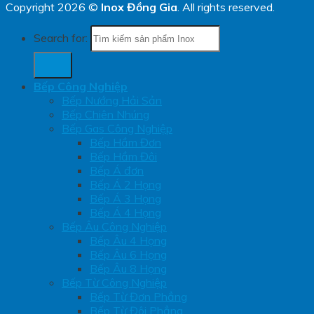
Copyright 2026 ©
Inox Đồng Gia
. All rights reserved.
Search for:
Bếp Công Nghiệp
Bếp Nướng Hải Sản
Bếp Chiên Nhúng
Bếp Gas Công Nghiệp
Bếp Hầm Đơn
Bếp Hầm Đôi
Bếp Á đơn
Bếp Á 2 Họng
Bếp Á 3 Họng
Bếp Á 4 Họng
Bếp Âu Công Nghiệp
Bếp Âu 4 Họng
Bếp Âu 6 Họng
Bếp Âu 8 Họng
Bếp Từ Công Nghiệp
Bếp Từ Đơn Phẳng
Bếp Từ Đôi Phẳng