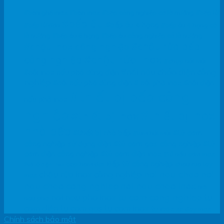
#bàn ghế inox
#bàn inox
#bếp công nghiệp có lò nướng
#bếp từ
#bếp âu
#bếp âu 4 họng
#bếp từ đơn
#bếp âu 4 họng có
lò nướng
#bếp âu 6 họng
#bếp âu công nghiệp có lò nướng
#chậu rửa bếp
#chậu inox công nghiệp
#chậu rửa inox
công nghiệp
#chụp hút mùi
#nồi nấu cháo điện công
#nồi inox nấu phở dùng điện
nghiệp
#nồi nấu phở dùng điện
# nồi phở inox
#nồi điện
#thiết bị bếp công
nấu phở inox
nghiệp
#thiết bị inox
#thiết bị inox
nhà bếp
#thiết bị nhà bếp
#tủ cơm
#tum hút mùi
công nghiệp sử dụng điện
#tủ cơm gas công nghiệp
#tủ
cơm điện công nghiệp
#tủ cơm điện inox
#tủ nấu cơm inox
Bếp từ công nghiệp
bep ham doi
chau rua tay
#vỏ tủ điện inox
noi nau chao
noi
chậu rửa inox công nghiệp
inox
nau chao cong nghiep
noi nau chao inox
noi
tu com cong nghiep
noi nau pho inox
tu
nau pho
com diện
tu com gas
tu com inox
tu inox
xe day inox
Chính sách bảo mật