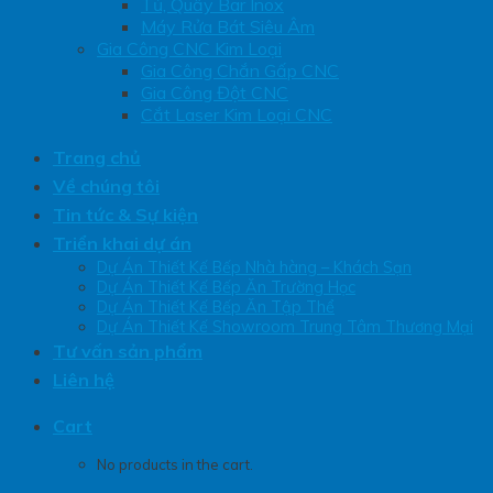
Tủ, Quầy Bar Inox
Máy Rửa Bát Siêu Âm
Gia Công CNC Kim Loại
Gia Công Chắn Gấp CNC
Gia Công Đột CNC
Cắt Laser Kim Loại CNC
Trang chủ
Về chúng tôi
Tin tức & Sự kiện
Triển khai dự án
Dự Án Thiết Kế Bếp Nhà hàng – Khách Sạn
Dự Án Thiết Kế Bếp Ăn Trường Học
Dự Án Thiết Kế Bếp Ăn Tập Thể
Dự Án Thiết Kế Showroom Trung Tâm Thương Mại
Tư vấn sản phẩm
Liên hệ
Cart
No products in the cart.