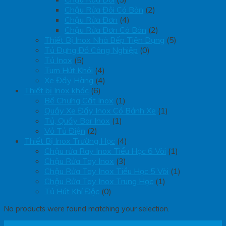
Chậu Rửa Đôi Có Bàn
(2)
Chậu Rửa Đơn
(4)
Chậu Rửa Đơn Có Bàn
(2)
Thiết Bị Inox Nhà Bếp Tiện Dụng
(5)
Tủ Đựng Đồ Công Nghiệp
(0)
Tủ Inox
(5)
Tum Hút Khói
(4)
Xe Đẩy Hàng
(4)
Thiết bị Inox khác
(6)
Bể Chưng Cất Inox
(1)
Quầy Xe Đẩy Inox Có Bánh Xe
(1)
Tủ, Quầy Bar Inox
(1)
Vỏ Tủ Điện
(2)
Thiết Bị Inox Trường Học
(4)
Chậu rửa Ray Inox Tiểu Học 6 Vòi
(1)
Chậu Rửa Tay Inox
(3)
Chậu Rửa Tay Inox Tiểu Học 5 Vòi
(1)
Chậu Rửa Tay Inox Trung Học
(1)
Tủ Hút Khí Độc
(0)
No products were found matching your selection.