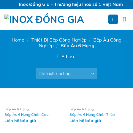
Skip
Inox Đồng Gia - Thương hiệu Inox số 1 Việt Nam
to
content
Home
/
Thiết Bị Bếp Công Nghiệp
/
Bếp Âu Công
Nghiệp
/
Bếp Âu 6 Họng
Filter
Bếp Âu 6 Họng
Bếp Âu 6 Họng
Bếp Âu 6 Họng Chân Cao
Bếp Âu 6 Họng Chân Thấp
Liên hệ báo giá
Liên hệ báo giá