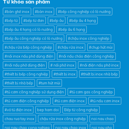
Từ khóa sản phẩm
#bàn ghế inox
#bàn inox
#bếp công nghiệp có lò nướng
#bếp từ
#bếp từ đơn
#bếp âu
#bếp âu 4 họng
#bếp âu 4 họng có lò nướng
#bếp âu 6 họng
#bếp âu công nghiệp có lò nướng
#chậu inox công nghiệp
#chậu rửa bếp công nghiệp
#chậu rửa inox
#chụp hút mùi
#nồi inox nấu phở dùng điện
#nồi nấu cháo điện công nghiệp
#nồi nấu phở dùng điện
# nồi phở inox
#nồi điện nấu phở inox
#thiết bị bếp công nghiệp
#thiết bị inox
#thiết bị inox nhà bếp
#thiết bị nhà bếp
#tum hút mùi
#tủ cơm công nghiệp sử dụng điện
#tủ cơm gas công nghiệp
#tủ cơm điện công nghiệp
#tủ cơm điện inox
#tủ nấu cơm inox
#vỏ tủ điện inox
bep ham doi
Bếp từ công nghiệp
chau rua tay inox
chậu rửa inox công nghiệp
noi nau chao
noi nau chao cong nghiep
noi nau chao inox
noi nau pho