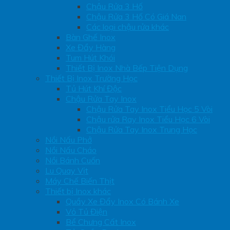
Chậu Rửa 3 Hố
Chậu Rửa 3 Hố Có Giá Nan
Các loại chậu rửa khác
Bàn Ghế Inox
Xe Đẩy Hàng
Tum Hút Khói
Thiết Bị Inox Nhà Bếp Tiện Dụng
Thiết Bị Inox Trường Học
Tủ Hút Khí Độc
Chậu Rửa Tay Inox
Chậu Rửa Tay Inox Tiểu Học 5 Vòi
Chậu rửa Ray Inox Tiểu Học 6 Vòi
Chậu Rửa Tay Inox Trung Học
Nồi Nấu Phở
Nồi Nấu Cháo
Nồi Bánh Cuốn
Lu Quay Vịt
Máy Chế Biến Thịt
Thiết bị Inox khác
Quầy Xe Đẩy Inox Có Bánh Xe
Vỏ Tủ Điện
Bể Chưng Cất Inox