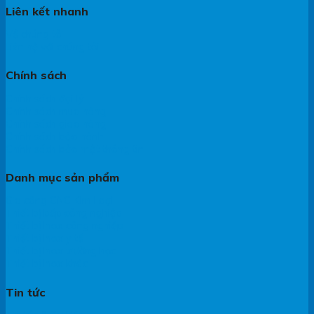
Liên kết nhanh
Về chúng tôi
Liên hệ với chúng tôi
Chính sách
Chính sách đại lý
Chính sách mua hàng
Chính sách giao hàng
Chính sách bảo hành
Chính sách bảo mật thông tin
Danh mục sản phẩm
Gia công CNC Kim Loại
Thiết bị bếp công nghiệp
Thiết bị Inox công nghiệp
Thiết bị Inox y tế
Thiết bị Inox trường học
Thiết bị Inox khác
Tin tức