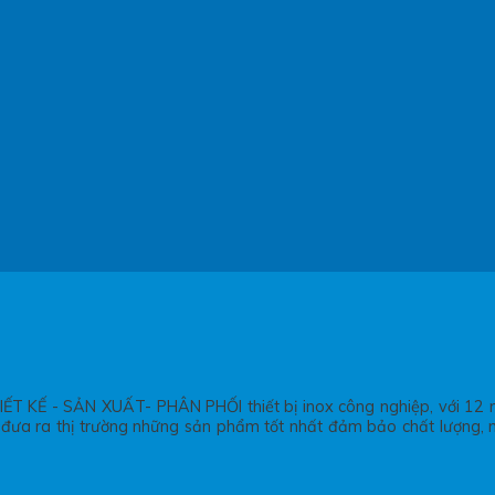
ẾT KẾ - SẢN XUẤT- PHÂN PHỐI thiết bị inox công nghiệp, với 12 n
để đưa ra thị trường những sản phẩm tốt nhất đảm bảo chất lượng