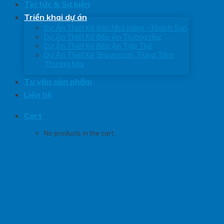
Tin tức & Sự kiện
Triển khai dự án
Dự Án Thiết Kế Bếp Nhà hàng – Khách Sạn
Dự Án Thiết Kế Bếp Ăn Trường Học
Dự Án Thiết Kế Bếp Ăn Tập Thể
Dự Án Thiết Kế Showroom Trung Tâm
Thương Mại
Tư vấn sản phẩm
Liên hệ
Cart
No products in the cart.