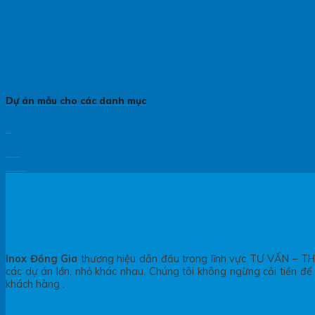
Dự án mẫu cho các danh mục
...
22
Th9
Inox Đồng Gia
thương hiệu dẫn đầu trong lĩnh vực TƯ VẤN – THI
các dự án lớn, nhỏ khác nhau. Chúng tôi không ngừng cải tiền 
khách hàng .