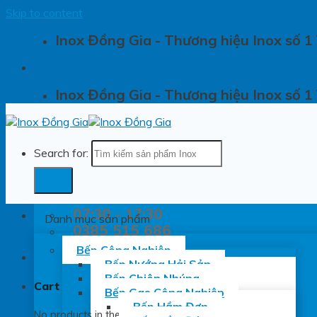
Skip to content
Inox Đồng Gia - Thương hiệu Inox số 1
Inox Đồng Gia - Thương hiệu Inox số 1
Search for:
07:30 - 17:30
Danh mục sản phẩm
0385 515 686
Bếp Công Nghiệp
Bếp Nướng Hải Sản
Bếp Chiên Nhúng
Cart
Bếp Gas Công Nghiệp
Bếp Hầm Đơn
No products in the cart.