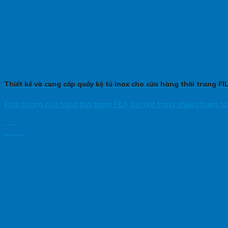
Thiết kế và cung cấp quầy kệ tủ inox cho cửa hàng thời trang F
Khai trương cửa hàng thời trang FILA tại một trong những trung tâ
17
Th10