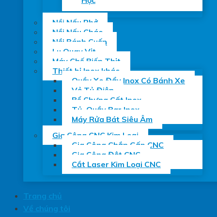
Học
Nồi Nấu Phở
Nồi Nấu Cháo
Nồi Bánh Cuốn
Lu Quay Vịt
Máy Chế Biến Thịt
Thiết bị Inox khác
Quầy Xe Đẩy Inox Có Bánh Xe
Vỏ Tủ Điện
Bể Chưng Cất Inox
Tủ, Quầy Bar Inox
Máy Rửa Bát Siêu Âm
Gia Công CNC Kim Loại
Gia Công Chắn Gấp CNC
Gia Công Đột CNC
Cắt Laser Kim Loại CNC
Trang chủ
Về chúng tôi