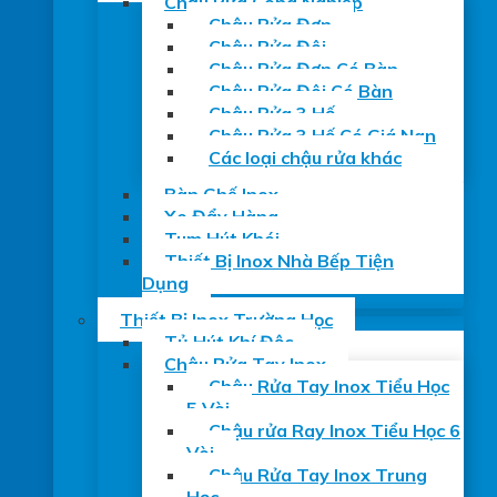
Chậu Rửa Công Nghiệp
Chậu Rửa Đơn
Chậu Rửa Đôi
Chậu Rửa Đơn Có Bàn
Chậu Rửa Đôi Có Bàn
Chậu Rửa 3 Hố
Chậu Rửa 3 Hố Có Giá Nan
Các loại chậu rửa khác
Bàn Ghế Inox
Xe Đẩy Hàng
Tum Hút Khói
Thiết Bị Inox Nhà Bếp Tiện
Dụng
Thiết Bị Inox Trường Học
Tủ Hút Khí Độc
Chậu Rửa Tay Inox
Chậu Rửa Tay Inox Tiểu Học
5 Vòi
Chậu rửa Ray Inox Tiểu Học 6
Vòi
Chậu Rửa Tay Inox Trung