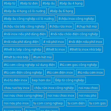
#bếp từ
#bếp từ đơn
#bếp âu
#bếp âu 4 họng
#bếp âu 4 họng có lò nướng
#bếp âu 6 họng
#bếp âu công nghiệp có lò nướng
#chậu inox công nghiệp
#chậu rửa bếp công nghiệp
#chậu rửa inox
#chụp hút mùi
#nồi inox nấu phở dùng điện
#nồi nấu cháo điện công nghiệp
#nồi nấu phở dùng điện
# nồi phở inox
#nồi điện nấu phở inox
#thiết bị bếp công nghiệp
#thiết bị inox
#thiết bị inox nhà bếp
#thiết bị nhà bếp
#tum hút mùi
#tủ cơm công nghiệp sử dụng điện
#tủ cơm gas công nghiệp
#tủ cơm điện công nghiệp
#tủ cơm điện inox
#tủ nấu cơm inox
#vỏ tủ điện inox
bep ham doi
Bếp từ công nghiệp
chau rua tay inox
chậu rửa inox công nghiệp
noi nau chao
noi nau chao cong nghiep
noi nau chao inox
noi nau pho
noi nau pho inox
tu com cong nghiep
tu com diện
tu com gas
tu com inox
tu inox
xe day inox