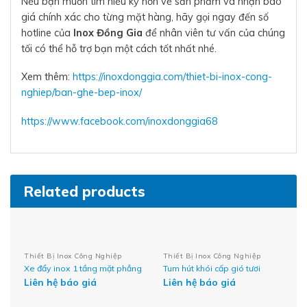
Nếu bạn muốn tìm hiểu kỹ hơn về sản phẩm và nhận báo
giá chính xác cho từng mặt hàng, hãy gọi ngay đến số
hotline của
Inox Đồng Gia
để nhân viên tư vấn của chúng
tối có thể hỗ trợ bạn một cách tốt nhất nhé.
Xem thêm:
https://inoxdonggia.com/thiet-bi-inox-cong-
nghiep/ban-ghe-bep-inox/
https://www.facebook.com/inoxdonggia68
Related products
Thiết Bị Inox Công Nghiệp
Thiết Bị Inox Công Nghiệp
Xe đẩy inox 1 tầng mặt phẳng
Tum hút khói cấp gió tươi
Liên hệ báo giá
Liên hệ báo giá