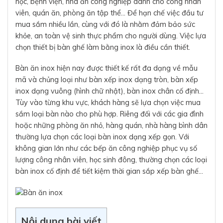
học, bệnh viện, nhà ăn công nghiệp dành cho công nhân
viên, quán ăn, phòng ăn tập thể… Để hạn chế việc đầu tư
mua sắm nhiều lần, cùng với đó là nhằm đảm bảo sức
khỏe, an toàn vệ sinh thực phẩm cho người dùng. Việc lựa
chọn thiết bị bàn ghế làm bằng inox là điều cần thiết.
Bàn ăn inox hiện nay được thiết kế rất đa dạng về mẫu
mã và chủng loại như bàn xếp inox dạng tròn, bàn xếp
inox dạng vuông (hình chữ nhật), bàn inox chân cố định…
Tùy vào từng khu vực, khách hàng sẽ lựa chọn việc mua
sắm loại bàn nào cho phù hợp. Riêng đối với các gia đình
hoặc những phòng ăn nhỏ, hàng quán, nhà hàng bình dân
thường lựa chọn các loại bàn inox dạng xếp gọn. Với
không gian lớn như các bếp ăn công nghiệp phục vụ số
lượng công nhân viên, học sinh đông, thường chọn các loại
bàn inox cố định để tiết kiệm thời gian sắp xếp bàn ghế…
Nội dung bài viết