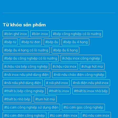
Từ khóa sản phẩm
#bàn ghế inox
#bàn inox
#bếp công nghiệp có lò nướng
#bếp từ
#bếp từ đơn
#bếp âu
#bếp âu 4 họng
#bếp âu 4 họng có lò nướng
#bếp âu 6 họng
#bếp âu công nghiệp có lò nướng
#chậu inox công nghiệp
#chậu rửa bếp công nghiệp
#chậu rửa inox
#chụp hút mùi
#nồi inox nấu phở dùng điện
#nồi nấu cháo điện công nghiệp
#nồi nấu phở dùng điện
# nồi phở inox
#nồi điện nấu phở inox
#thiết bị bếp công nghiệp
#thiết bị inox
#thiết bị inox nhà bếp
#thiết bị nhà bếp
#tum hút mùi
#tủ cơm công nghiệp sử dụng điện
#tủ cơm gas công nghiệp
#tủ cơm điện công nghiệp
#tủ cơm điện inox
#tủ nấu cơm inox