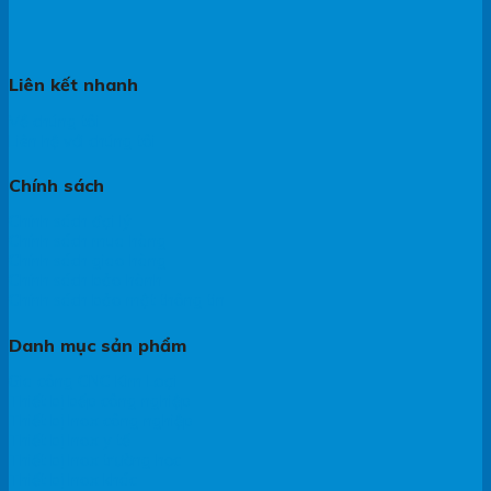
Liên kết nhanh
Về chúng tôi
Liên hệ với chúng tôi
Chính sách
Chính sách đại lý
Chính sách mua hàng
Chính sách giao hàng
Chính sách bảo hành
Chính sách bảo mật thông tin
Danh mục sản phẩm
Gia công CNC Kim Loại
Thiết bị bếp công nghiệp
Thiết bị Inox công nghiệp
Thiết bị Inox y tế
Thiết bị Inox trường học
Thiết bị Inox khác