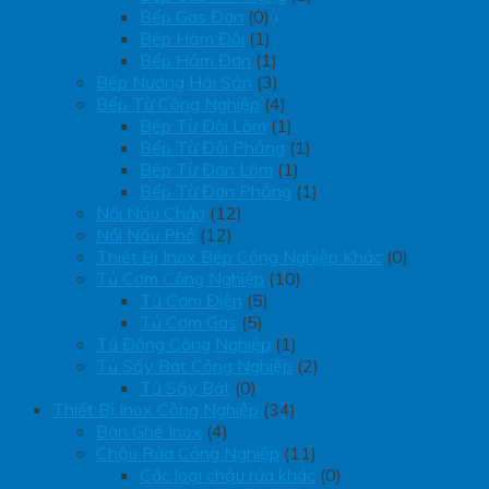
Bếp Gas Đơn
(0)
Bếp Hầm Đôi
(1)
Bếp Hầm Đơn
(1)
Bếp Nướng Hải Sản
(3)
Bếp Từ Công Nghiệp
(4)
Bếp Từ Đôi Lõm
(1)
Bếp Từ Đôi Phẳng
(1)
Bếp Từ Đơn Lõm
(1)
Bếp Từ Đơn Phẳng
(1)
Nồi Nấu Cháo
(12)
Nồi Nấu Phở
(12)
Thiết Bị Inox Bếp Công Nghiệp Khác
(0)
Tủ Cơm Công Nghiệp
(10)
Tủ Cơm Điện
(5)
Tủ Cơm Gas
(5)
Tủ Đông Công Nghiệp
(1)
Tủ Sấy Bát Công Nghiệp
(2)
Tủ Sấy Bát
(0)
Thiết Bị Inox Công Nghiệp
(34)
Bàn Ghế Inox
(4)
Chậu Rửa Công Nghiệp
(11)
Các loại chậu rửa khác
(0)