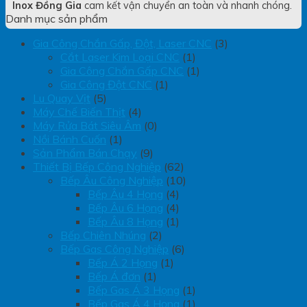
Inox Đồng Gia
cam kết vận chuyển an toàn và nhanh chóng.
Danh mục sản phẩm
Gia Công Chắn Gấp, Đột, Laser CNC
(3)
Cắt Laser Kim Loại CNC
(1)
Gia Công Chắn Gấp CNC
(1)
Gia Công Đột CNC
(1)
Lu Quay Vịt
(5)
Máy Chế Biến Thịt
(4)
Máy Rửa Bát Siêu Âm
(0)
Nồi Bánh Cuốn
(1)
Sản Phẩm Bán Chạy
(9)
Thiết Bị Bếp Công Nghiệp
(62)
Bếp Âu Công Nghiệp
(10)
Bếp Âu 4 Họng
(4)
Bếp Âu 6 Họng
(4)
Bếp Âu 8 Họng
(1)
Bếp Chiên Nhúng
(2)
Bếp Gas Công Nghiệp
(6)
Bếp Á 2 Họng
(1)
Bếp Á đơn
(1)
Bếp Gas Á 3 Họng
(1)
Bếp Gas Á 4 Họng
(1)