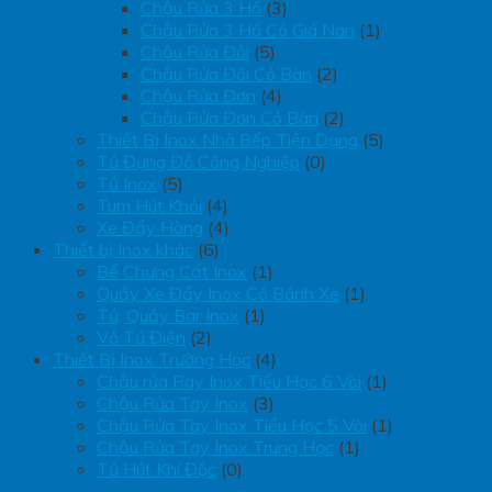
Chậu Rửa 3 Hố
(3)
Chậu Rửa 3 Hố Có Giá Nan
(1)
Chậu Rửa Đôi
(5)
Chậu Rửa Đôi Có Bàn
(2)
Chậu Rửa Đơn
(4)
Chậu Rửa Đơn Có Bàn
(2)
Thiết Bị Inox Nhà Bếp Tiện Dụng
(5)
Tủ Đựng Đồ Công Nghiệp
(0)
Tủ Inox
(5)
Tum Hút Khói
(4)
Xe Đẩy Hàng
(4)
Thiết bị Inox khác
(6)
Bể Chưng Cất Inox
(1)
Quầy Xe Đẩy Inox Có Bánh Xe
(1)
Tủ, Quầy Bar Inox
(1)
Vỏ Tủ Điện
(2)
Thiết Bị Inox Trường Học
(4)
Chậu rửa Ray Inox Tiểu Học 6 Vòi
(1)
Chậu Rửa Tay Inox
(3)
Chậu Rửa Tay Inox Tiểu Học 5 Vòi
(1)
Chậu Rửa Tay Inox Trung Học
(1)
Tủ Hút Khí Độc
(0)