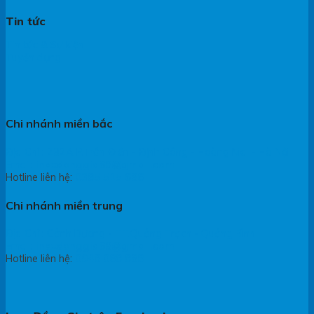
Tin tức
Tin tức & Sự kiện
Tuyển dụng
Chi nhánh miền bắc
Địa Chỉ : 232A P.Trần Điền - Định Công - Hoàng Mai - Hà Nội
Email:
inoxdonggia68@gmail.com
Hotline liên hệ:
0385 515 686
Chi nhánh miền trung
Địa Chỉ : Cảnh Dương - TT.Quảng Trạch - Quảng Bình
Email:
inoxdonggia68@gmail.com
Hotline liên hệ:
0948 068 868