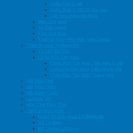
Chậu Rửa 3 Hố
Chậu Rửa 3 Hố Có Giá Nan
Các loại chậu rửa khác
Bàn Ghế Inox
Xe Đẩy Hàng
Tum Hút Khói
Thiết Bị Inox Nhà Bếp Tiện Dụng
Thiết Bị Inox Trường Học
Tủ Hút Khí Độc
Chậu Rửa Tay Inox
Chậu Rửa Tay Inox Tiểu Học 5 Vòi
Chậu rửa Ray Inox Tiểu Học 6 Vòi
Chậu Rửa Tay Inox Trung Học
Nồi Nấu Phở
Nồi Nấu Cháo
Nồi Bánh Cuốn
Lu Quay Vịt
Máy Chế Biến Thịt
Thiết bị Inox khác
Quầy Xe Đẩy Inox Có Bánh Xe
Vỏ Tủ Điện
Bể Chưng Cất Inox