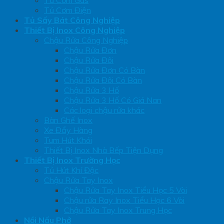
Tủ Cơm Điện
Tủ Sấy Bát Công Nghiệp
Thiết Bị Inox Công Nghiệp
Chậu Rửa Công Nghiệp
Chậu Rửa Đơn
Chậu Rửa Đôi
Chậu Rửa Đơn Có Bàn
Chậu Rửa Đôi Có Bàn
Chậu Rửa 3 Hố
Chậu Rửa 3 Hố Có Giá Nan
Các loại chậu rửa khác
Bàn Ghế Inox
Xe Đẩy Hàng
Tum Hút Khói
Thiết Bị Inox Nhà Bếp Tiện Dụng
Thiết Bị Inox Trường Học
Tủ Hút Khí Độc
Chậu Rửa Tay Inox
Chậu Rửa Tay Inox Tiểu Học 5 Vòi
Chậu rửa Ray Inox Tiểu Học 6 Vòi
Chậu Rửa Tay Inox Trung Học
Nồi Nấu Phở