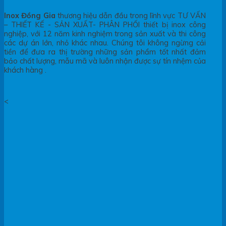
Inox Đồng Gia
thương hiệu dẫn đầu trong lĩnh vực TƯ VẤN
– THIẾT KẾ - SẢN XUẤT- PHÂN PHỐI thiết bị inox công
nghiệp, với 12 năm kinh nghiệm trong sản xuất và thi công
các dự án lớn, nhỏ khác nhau. Chúng tôi không ngừng cải
tiền để đưa ra thị trường những sản phẩm tốt nhất đảm
bảo chất lượng, mẫu mã và luôn nhận được sự tín nhệm của
khách hàng .
<