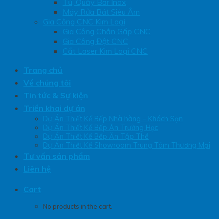
Tủ, Quầy Bar Inox
Máy Rửa Bát Siêu Âm
Gia Công CNC Kim Loại
Gia Công Chắn Gấp CNC
Gia Công Đột CNC
Cắt Laser Kim Loại CNC
Trang chủ
Về chúng tôi
Tin tức & Sự kiện
Triển khai dự án
Dự Án Thiết Kế Bếp Nhà hàng – Khách Sạn
Dự Án Thiết Kế Bếp Ăn Trường Học
Dự Án Thiết Kế Bếp Ăn Tập Thể
Dự Án Thiết Kế Showroom Trung Tâm Thương Mại
Tư vấn sản phẩm
Liên hệ
Cart
No products in the cart.