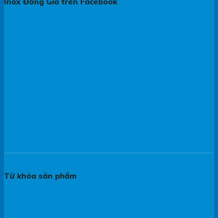
Inox Đồng Gia trên Facebook
Từ khóa sản phẩm
#bàn ghế inox
#bàn inox
#bếp công nghiệp có lò nướng
#bếp từ
#bếp âu
#bếp âu 4 họng
#bếp từ đơn
#bếp âu 4 họng có
lò nướng
#bếp âu 6 họng
#bếp âu công nghiệp có lò nướng