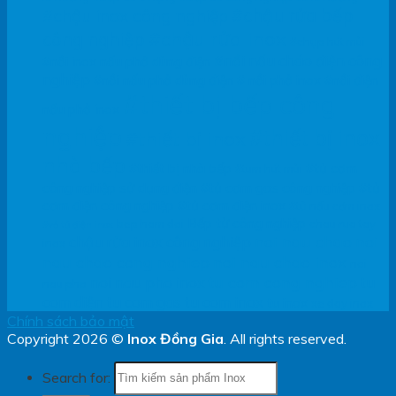
#chậu rửa bếp
#chậu inox công nghiệp
#chậu rửa inox
công nghiệp
#chụp hút mùi
#nồi nấu cháo điện công
#nồi inox nấu phở dùng điện
nghiệp
#nồi nấu phở dùng điện
# nồi phở inox
#nồi điện
#thiết bị bếp công
nấu phở inox
nghiệp
#thiết bị inox
#thiết bị inox
nhà bếp
#thiết bị nhà bếp
#tủ cơm
#tum hút mùi
công nghiệp sử dụng điện
#tủ cơm gas công nghiệp
#tủ
cơm điện công nghiệp
#tủ cơm điện inox
#tủ nấu cơm inox
Bếp từ công nghiệp
bep ham doi
chau rua tay
#vỏ tủ điện inox
noi nau chao
noi
chậu rửa inox công nghiệp
inox
nau chao cong nghiep
noi nau chao inox
noi
tu com cong nghiep
noi nau pho inox
tu
nau pho
com diện
tu com gas
tu com inox
tu inox
xe day inox
Chính sách bảo mật
Copyright 2026 ©
Inox Đồng Gia
. All rights reserved.
Search for: