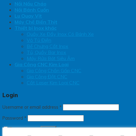
Nồi Nấu Cháo
Nồi Bánh Cuốn
Lu Quay Vịt
Máy Chế Biến Thịt
Thiết bị Inox khác
Quầy Xe Đẩy Inox Có Bánh Xe
Vỏ Tủ Điện
Bể Chưng Cất Inox
Tủ, Quầy Bar Inox
Máy Rửa Bát Siêu Âm
Gia Công CNC Kim Loại
Gia Công Chắn Gấp CNC
Gia Công Đột CNC
Cắt Laser Kim Loại CNC
Login
Username or email address
*
Password
*
Remember me
Log in