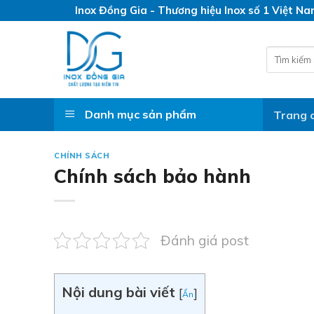
Skip
Inox Đồng Gia - Thương hiệu Inox số 1 Việt N
to
content
Search
for:
Danh mục sản phẩm
Trang 
CHÍNH SÁCH
Chính sách bảo hành
Đánh giá post
Nội dung bài viết
[
]
Ẩn