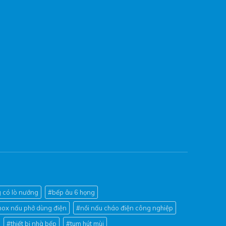
 có lò nướng
#bếp âu 6 họng
inox nấu phở dùng điện
#nồi nấu cháo điện công nghiệp
#thiết bị nhà bếp
#tum hút mùi