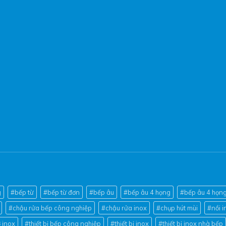
g
#bếp từ
#bếp từ đơn
#bếp âu
#bếp âu 4 họng
#bếp âu 4 họng
#chậu rửa bếp công nghiệp
#chậu rửa inox
#chụp hút mùi
#nồi 
 inox
#thiết bị bếp công nghiệp
#thiết bị inox
#thiết bị inox nhà bếp