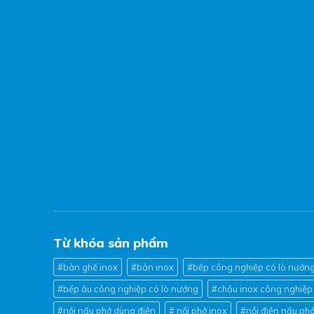
Từ khóa sản phẩm
#bàn ghế inox
#bàn inox
#bếp công nghiệp có lò nướn
#bếp âu công nghiệp có lò nướng
#chậu inox công nghiệp
#nồi nấu phở dùng điện
# nồi phở inox
#nồi điện nấu phở