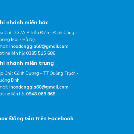
hi nhánh miền bắc
ịa Chỉ : 232A P.Trần Điền - Định Công -
oàng Mai - Hà Nội
mail:
inoxdonggia68@gmail.com
otline liên hệ:
0385 515 686
hi nhánh miền trung
ịa Chỉ : Cảnh Dương - TT.Quảng Trạch -
uảng Bình
mail:
inoxdonggia68@gmail.com
otline liên hệ:
0948 068 868
nox Đồng Gia trên Facebook