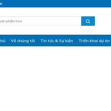
am
chủ
Về chúng tôi
Tin tức & Sự kiện
Triển khai dự án