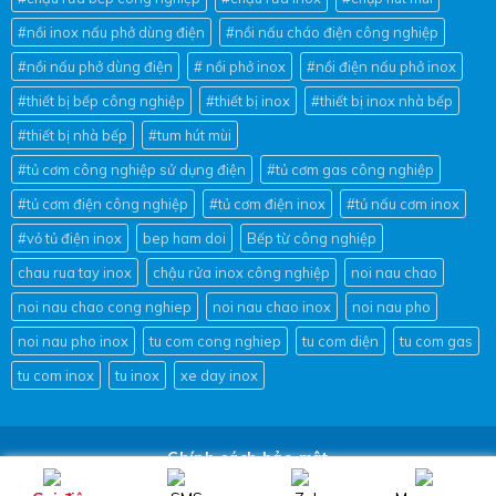
#nồi inox nấu phở dùng điện
#nồi nấu cháo điện công nghiệp
#nồi nấu phở dùng điện
# nồi phở inox
#nồi điện nấu phở inox
#thiết bị bếp công nghiệp
#thiết bị inox
#thiết bị inox nhà bếp
#thiết bị nhà bếp
#tum hút mùi
#tủ cơm công nghiệp sử dụng điện
#tủ cơm gas công nghiệp
#tủ cơm điện công nghiệp
#tủ cơm điện inox
#tủ nấu cơm inox
#vỏ tủ điện inox
bep ham doi
Bếp từ công nghiệp
chau rua tay inox
chậu rửa inox công nghiệp
noi nau chao
noi nau chao cong nghiep
noi nau chao inox
noi nau pho
noi nau pho inox
tu com cong nghiep
tu com diện
tu com gas
tu com inox
tu inox
xe day inox
Chính sách bảo mật
Copyright 2026 ©
Inox Đồng Gia
. All rights reserved.