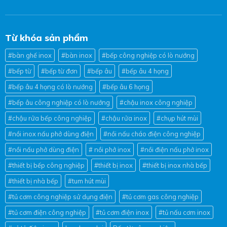
Từ khóa sản phẩm
#bàn ghế inox
#bàn inox
#bếp công nghiệp có lò nướng
#bếp từ
#bếp từ đơn
#bếp âu
#bếp âu 4 họng
#bếp âu 4 họng có lò nướng
#bếp âu 6 họng
#bếp âu công nghiệp có lò nướng
#chậu inox công nghiệp
#chậu rửa bếp công nghiệp
#chậu rửa inox
#chụp hút mùi
#nồi inox nấu phở dùng điện
#nồi nấu cháo điện công nghiệp
#nồi nấu phở dùng điện
# nồi phở inox
#nồi điện nấu phở inox
#thiết bị bếp công nghiệp
#thiết bị inox
#thiết bị inox nhà bếp
#thiết bị nhà bếp
#tum hút mùi
#tủ cơm công nghiệp sử dụng điện
#tủ cơm gas công nghiệp
#tủ cơm điện công nghiệp
#tủ cơm điện inox
#tủ nấu cơm inox