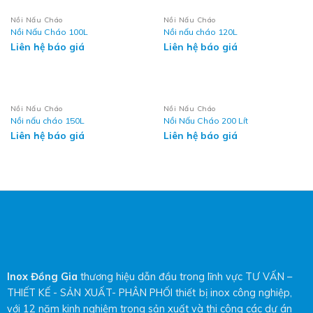
Nồi Nấu Cháo
Nồi Nấu Cháo
Nồi Nấu Cháo 100L
Nồi nấu cháo 120L
Liên hệ báo giá
Liên hệ báo giá
Nồi Nấu Cháo
Nồi Nấu Cháo
Nồi nấu cháo 150L
Nồi Nấu Cháo 200 Lít
Liên hệ báo giá
Liên hệ báo giá
Inox Đồng Gia
thương hiệu dẫn đầu trong lĩnh vực TƯ VẤN –
THIẾT KẾ - SẢN XUẤT- PHÂN PHỐI thiết bị inox công nghiệp,
với 12 năm kinh nghiệm trong sản xuất và thi công các dự án