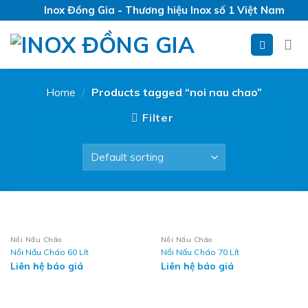
Skip
Inox Đồng Gia - Thương hiệu Inox số 1 Việt Nam
to
content
Home
/
Products tagged “noi nau chao”
Filter
Nồi Nấu Cháo
Nồi Nấu Cháo
Nồi Nấu Cháo 60 Lít
Nồi Nấu Cháo 70 Lít
Liên hệ báo giá
Liên hệ báo giá