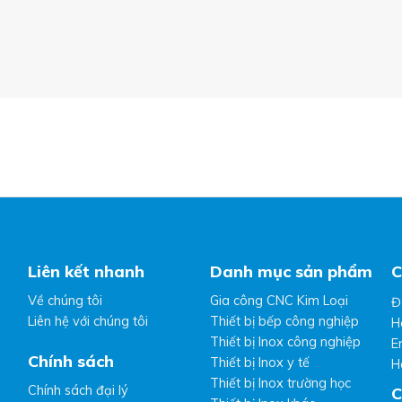
Liên kết nhanh
Danh mục sản phẩm
C
Về chúng tôi
Gia công CNC Kim Loại
Đ
Liên hệ với chúng tôi
Thiết bị bếp công nghiệp
H
Thiết bị Inox công nghiệp
E
Chính sách
Thiết bị Inox y tế
H
Thiết bị Inox trường học
Chính sách đại lý
C