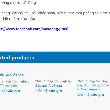
 năng chịu lực: 210 Kg
h năng: Với mỗi nhu cầu khác nhau, bếp từ đơn mặt phẳng sẽ được 
, chiên, hầm, xào, hấp ….
ps://www.facebook.com/inoxdonggia68
ated products
Thiết Bị Bếp Công Nghiệp
Thiết Bị Bếp Công Nghi
t Bị Bếp Công Nghiệp
Bếp Âu 4 Họng Có Lò
Bếp gas Á 2 họng
 Từ Đơn Lõm
Nướng Berjaya
Liên hệ báo giá
n hệ báo giá
Liên hệ báo giá