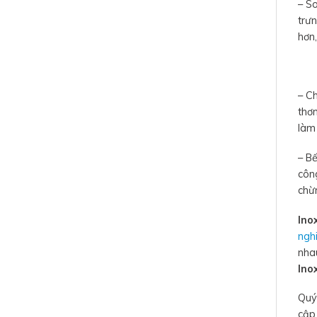
– So
trưn
hơn
– C
thơm
làm 
– B
công
chừ
Ino
ngh
nha
Ino
Quý 
cập 