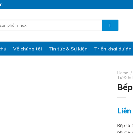
am
chủ
Về chúng tôi
Tin tức & Sự kiện
Triển khai dự án
Home
/
Từ Đơn
Bếp
Liên
Bếp từ 
phục vụ