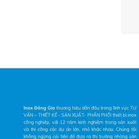
Inox Đồng Gia
thương hiệu dẫn đầu trong lĩnh vực TƯ
VẤN – THIẾT KẾ - SẢN XUẤT- PHÂN PHỐI thiết bị inox
công nghiệp, với 12 năm kinh nghiệm trong sản xuất
và thi công các dự án lớn, nhỏ khác nhau. Chúng tôi
không ngừng cải tiền để đưa ra thị trường những sản