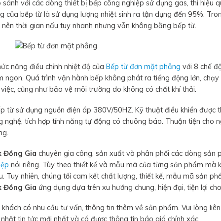
 sánh với các dòng thiết bị bếp công nghiệp sử dụng gas, thì hiệu 
g của bếp từ là sử dụng lượng nhiệt sinh ra tận dụng đến 95%. Trong
, nên thời gian nấu tuy nhanh nhưng vẫn không bằng bếp từ.
hức năng điều chỉnh nhiệt độ của
Bếp từ đơn mặt phẳng
với 8 chế độ
 ngon. Quá trình vận hành bếp không phát ra tiếng động lớn, chạy 
việc, cũng như bảo vệ môi trường do không có chất khí thải.
ếp từ sử dụng nguồn điện áp 380V/50HZ. Kỹ thuật điều khiển được t
 nghệ, tích hợp tính năng tự động có chuông báo. Thuận tiện cho n
ng.
x Đồng Gia
chuyên gia công, sản xuất và phân phối các dòng sản
iệp
nói riêng. Tùy theo thiết kế và mẫu mã của từng sản phẩm mà 
u. Tuy nhiên, chúng tối cam kết chất lượng, thiết kế, mẫu mã sản 
x Đồng Gia
ứng dụng dựa trên xu hướng chung, hiện đại, tiện lợi ch
khách có nhu cầu tư vấn, thông tin thêm về sản phẩm. Vui lòng liên
nhật tin tức mới nhất và có được thông tin báo giá chính xác.