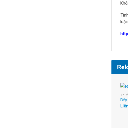
Khả
Tín
luộc
htt
Rel
Thiế
Bếp
Liê