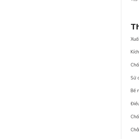
Th
Xuấ
Kíc
Chất
Sử 
Bề 
Điề
Chất
Chân