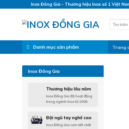
Skip
Inox Đồng Gia - Thương hiệu Inox số 1 Việt N
to
content
Search
for:
Danh mục sản phẩm
Trang 
Inox Đồng Gia
Thương hiệu lâu năm
Inox Đồng Gia đã hoạt động
trong ngành Inox từ 2008.
Đội ngũ tay nghề cao
Inox Đồng Gia cam kết chất