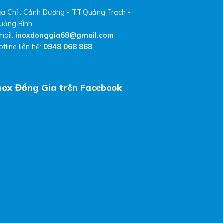
ịa Chỉ : Cảnh Dương - TT.Quảng Trạch -
uảng Bình
mail:
inoxdonggia68@gmail.com
otline liên hệ:
0948 068 868
nox Đồng Gia trên Facebook