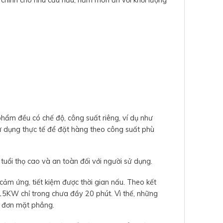
hính cho nhu cầu nấu, hầm món ăn với khối lượng
phẩm đều có chế độ, công suất riêng, ví dụ như
dụng thực tế để đặt hàng theo công suất phù
tuổi thọ cao và an toàn đối với người sử dụng.
m ứng, tiết kiệm được thời gian nấu. Theo kết
 15KW chỉ trong chưa đầy 20 phút. Vì thế, những
ừ đơn mặt phẳng.