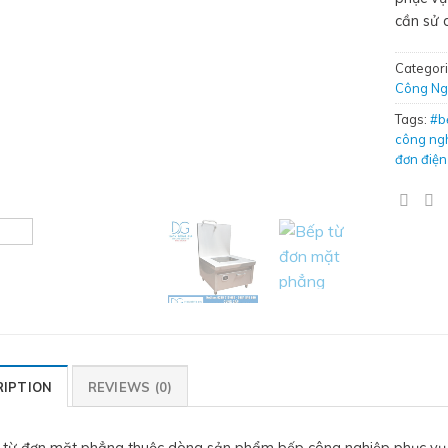
cần sử 
Categor
Công Ng
Tags:
#b
công ng
đơn điện
RIPTION
REVIEWS (0)