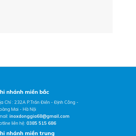
Thiết Bị Bế
Bếp Gas Á
Liên hệ b
hi nhánh miền bắc
ịa Chỉ : 232A P.Trần Điền - Định Công -
oàng Mai - Hà Nội
mail:
inoxdonggia68@gmail.com
otline liên hệ:
0385 515 686
hi nhánh miền trung