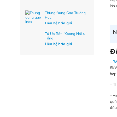
Bếp
lớn 
Thùng Đựng Gạo Trường
Học
Liên hệ báo giá
N
Tủ Úp Bát , Xoong Nồi 4
Tầng
Liên hệ báo giá
Đ
–
Bế
8KW
hợp
– Th
– H
quả 
đầu