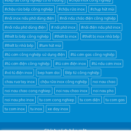
#chậu rửa bếp công nghiệp
#chậu rửa inox
#chụp hút mùi
#nồi inox nấu phở dùng điện
#nồi nấu cháo điện công nghiệp
#nồi nấu phở dùng điện
# nồi phở inox
#nồi điện nấu phở inox
#thiết bị bếp công nghiệp
#thiết bị inox
#thiết bị inox nhà bếp
#thiết bị nhà bếp
#tum hút mùi
#tủ cơm công nghiệp sử dụng điện
#tủ cơm gas công nghiệp
#tủ cơm điện công nghiệp
#tủ cơm điện inox
#tủ nấu cơm inox
#vỏ tủ điện inox
bep ham doi
Bếp từ công nghiệp
chau rua tay inox
chậu rửa inox công nghiệp
noi nau chao
noi nau chao cong nghiep
noi nau chao inox
noi nau pho
noi nau pho inox
tu com cong nghiep
tu com diện
tu com gas
tu com inox
tu inox
xe day inox
Chính sách bảo mật