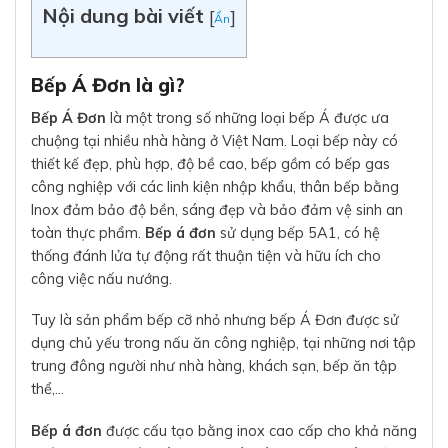
Nội dung bài viết
[
]
Ẩn
Bếp Á Đơn là gì?
Bếp Á Đơn
là một trong số những loại bếp Á được ưa
chuộng tại nhiều nhà hàng ở Việt Nam. Loại bếp này có
thiết kế đẹp, phù hợp, độ bề cao, bếp gồm có bếp gas
công nghiệp với các linh kiện nhập khẩu, thân bếp bằng
Inox đảm bảo độ bền, sáng đẹp và bảo đảm vệ sinh an
toàn thực phẩm.
Bếp á đơn
sử dụng bếp 5A1, có hệ
thống đánh lửa tự động rất thuận tiện và hữu ích cho
công việc nấu nướng.
Tuy là sản phẩm bếp cỡ nhỏ nhưng bếp Á Đơn được sử
dụng chủ yếu trong nấu ăn công nghiệp, tại những nơi tập
trung đông người như nhà hàng, khách sạn, bếp ăn tập
thể,…
Bếp á đơn
được cấu tạo bằng inox cao cấp cho khả năng