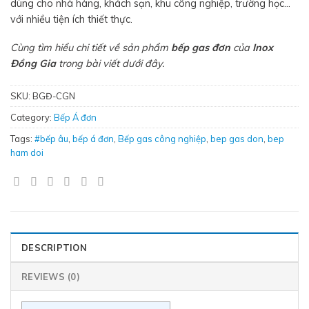
dùng cho nhà hàng, khách sạn, khu công nghiệp, trường học…
với nhiều tiện ích thiết thực.
Cùng tìm hiểu chi tiết về sản phẩm
bếp gas đơ
n
của
Inox
Đồng Gia
trong bài viết dưới đây.
SKU:
BGĐ-CGN
Category:
Bếp Á đơn
Tags:
#bếp âu
,
bếp á đơn
,
Bếp gas công nghiệp
,
bep gas don
,
bep
ham doi
DESCRIPTION
REVIEWS (0)