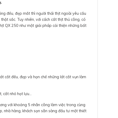
.
ỏng đều, đẹp mắt thì người thái thịt ngoài yêu cầu
hật sắc. Tuy nhiên, với cách cắt thịt thủ công, có
 thịt QX 250 như một giải pháp cải thiện những bất
lát cắt đều, đẹp và hạn chế những lát cắt vụn làm
t, cắt nhỏ hạt lựu…
ương với khoảng 5 nhân công làm việc trong cùng
ệp, nhà hàng, khách sạn sẵn sàng đầu tư một thiết