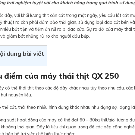
ng trải nghiệm tuyệt vời cho khách hàng trong quá trình sử dụng
c đây, với khối lượng thịt cần cắt trong một ngày, yêu cầu lát cắt m
ỹ thuật ra còn phải đảm bảo thời gian, sử dụng loại dao cắt bén và t
nhiều bất tiện và tiềm ẩn rủi ro bị dao cứa. Sự ra đời của máy thái
 và giảm bớt những rủi ro cho người đầu bếp.
ội dung bài viết
 điểm của máy thái thịt QX 250
y có thể thái thịt theo các độ dày khác nhau tùy theo nhu cầu, các 
hụt nguyên liệu.
 thể cắt, thái theo nhiều hình dạng khác nhau như dạng sợi, dạng lá
ông suất hoạt động của máy có thể đạt 60 – 80kg thịt/giờ, tương đ
khoảng thời gian. Đây là tiêu chí quan trọng để các bếp công nghi
hà bếp hỗ trợ việc chế biến thực phẩm.