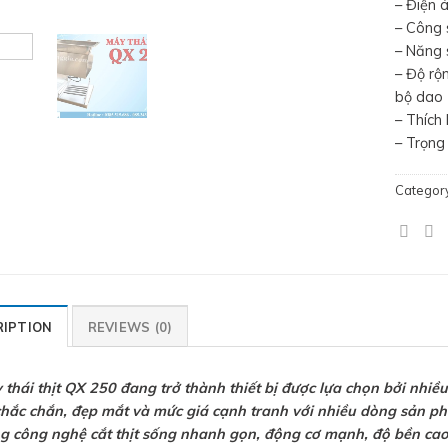
– Điện 
– Công
– Năng 
– Độ rộ
bộ dao
– Thích 
– Trọng
Categor
RIPTION
REVIEWS (0)
 thái thịt QX 250 đang trở thành thiết bị được lựa chọn bởi nhiề
chắc chắn, đẹp mắt và mức giá cạnh tranh với nhiều dòng sản phẩ
g công nghệ cắt thịt sống nhanh gọn, động cơ mạnh, độ bền cao,