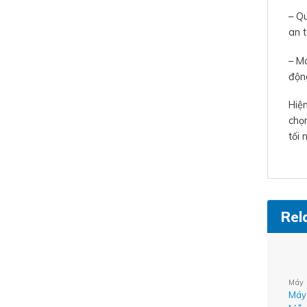
– Qu
an t
– M
độn
Hiện
chọ
tối 
Rel
Máy 
Máy 