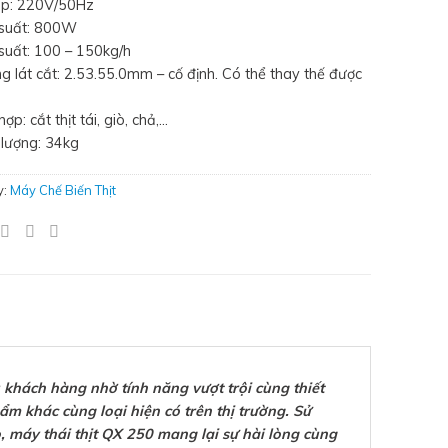
áp: 220V/50Hz
 suất: 800W
suất: 100 – 150kg/h
ng lát cắt: 2.53.55.0mm – cố định. Có thể thay thế được
hợp: cắt thịt tái, giò, chả,…
 lượng: 34kg
y:
Máy Chế Biến Thịt
u khách hàng nhờ tính năng vượt trội cùng thiết
m khác cùng loại hiện có trên thị trường. Sử
 máy thái thịt QX 250 mang lại sự hài lòng cùng