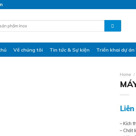
am
chủ
Về chúng tôi
Tin tức & Sự kiện
Triển khai dự án
Home
/
MÁY
Liên
– Kích 
– Chất l