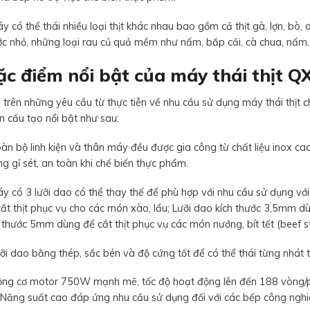
y có thể thái nhiều loại thịt khác nhau bao gồm cả thịt gà, lợn, bò, d
ớc nhỏ, những loại rau củ quả mềm như nấm, bắp cải, cà chua, nấm…
c điểm nổi bật của máy thái thịt Q
trên những yêu cầu từ thực tiễn về nhu cầu sử dụng máy thái thịt ch
 cấu tạo nổi bật như sau:
àn bộ linh kiện và thân máy đều được gia công từ chất liệu inox ca
g gỉ sét, an toàn khi chế biến thực phẩm.
y có 3 lưỡi dao có thể thay thế để phù hợp với nhu cầu sử dụng vớ
ắt thịt phục vụ cho các món xào, lẩu; Lưỡi dao kích thước 3,5mm dù
 thước 5mm dùng để cắt thịt phục vụ các món nướng, bít tết (beef s
ỡi dao bằng thép, sắc bén và độ cứng tốt để có thể thái từng nhát t
ộng cơ motor 750W mạnh mẽ, tốc độ hoạt động lên đến 188 vòng/ph
. Năng suất cao đáp ứng nhu cầu sử dụng đối với các bếp công nghi