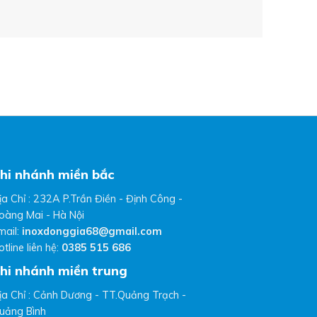
hi nhánh miền bắc
ịa Chỉ : 232A P.Trần Điền - Định Công -
oàng Mai - Hà Nội
mail:
inoxdonggia68@gmail.com
otline liên hệ:
0385 515 686
hi nhánh miền trung
ịa Chỉ : Cảnh Dương - TT.Quảng Trạch -
uảng Bình