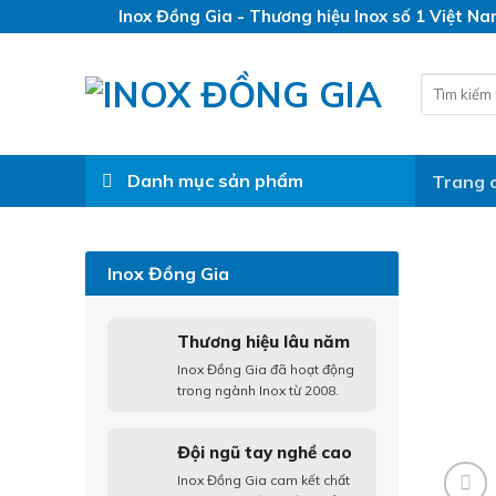
Skip
Inox Đồng Gia - Thương hiệu Inox số 1 Việt N
to
content
Search
for:
Danh mục sản phẩm
Trang 
Inox Đồng Gia
Thương hiệu lâu năm
Inox Đồng Gia đã hoạt động
trong ngành Inox từ 2008.
Đội ngũ tay nghề cao
Inox Đồng Gia cam kết chất