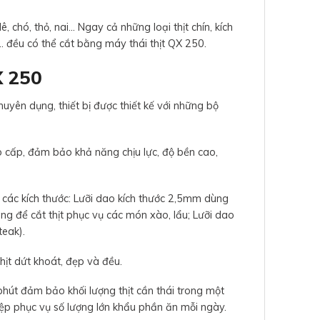
ê, chó, thỏ, nai… Ngay cả những loại thịt chín, kích
 đều có thể cắt bằng máy thái thịt QX 250.
X 250
uyên dụng, thiết bị được thiết kế với những bộ
o cấp, đảm bảo khả năng chịu lực, độ bền cao,
i các kích thước: Lưỡi dao kích thước 2,5mm dùng
ng để cắt thịt phục vụ các món xào, lẩu; Lưỡi dao
teak).
hịt dứt khoát, đẹp và đều.
út đảm bảo khối lượng thịt cần thái trong một
ệp phục vụ số lượng lớn khẩu phần ăn mỗi ngày.