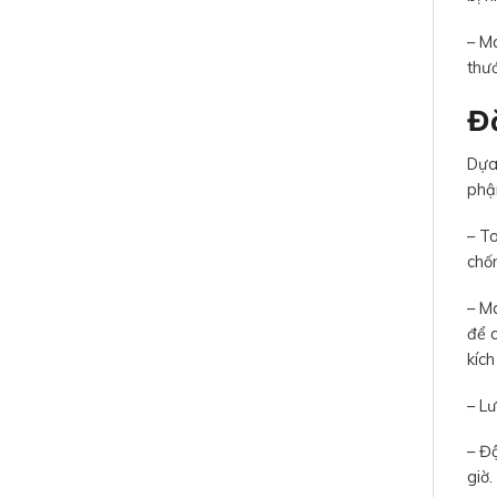
– Má
thư
Đặ
Dựa 
phận
– To
chốn
– Má
để c
kích
– Lư
– Đ
giờ