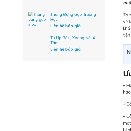
nhữ
Thùng Đựng Gạo Trường
Trướ
Học
về k
Liên hệ báo giá
khá 
tiện
Tủ Úp Bát , Xoong Nồi 4
Tầng
Liên hệ báo giá
N
Ưu
– Má
hao 
– Có
– C
một 
bị n