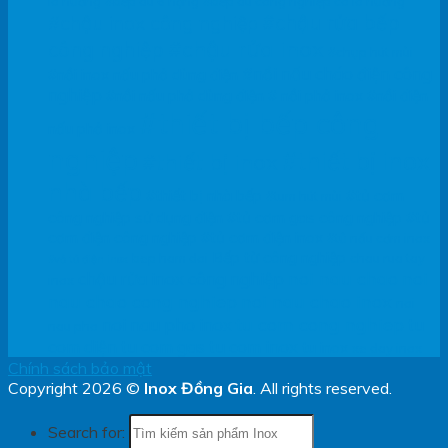
lò nướng
#bếp âu 6 họng
#bếp âu công nghiệp có lò nướng
#chậu rửa bếp
#chậu inox công nghiệp
#chậu rửa inox
công nghiệp
#chụp hút mùi
#nồi nấu cháo điện công
#nồi inox nấu phở dùng điện
nghiệp
#nồi nấu phở dùng điện
# nồi phở inox
#nồi điện
#thiết bị bếp công
nấu phở inox
nghiệp
#thiết bị inox
#thiết bị inox
nhà bếp
#thiết bị nhà bếp
#tủ cơm
#tum hút mùi
công nghiệp sử dụng điện
#tủ cơm gas công nghiệp
#tủ
cơm điện công nghiệp
#tủ cơm điện inox
#tủ nấu cơm inox
Bếp từ công nghiệp
bep ham doi
chau rua tay
#vỏ tủ điện inox
noi nau chao
noi
chậu rửa inox công nghiệp
inox
nau chao cong nghiep
noi nau chao inox
noi
tu com cong nghiep
noi nau pho inox
tu
nau pho
com diện
tu com gas
tu com inox
tu inox
xe day inox
Chính sách bảo mật
Copyright 2026 ©
Inox Đồng Gia
. All rights reserved.
Search for: