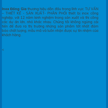
Inox Đồng Gia
thương hiệu dẫn đầu trong lĩnh vực TƯ VẤN
– THIẾT KẾ - SẢN XUẤT- PHÂN PHỐI thiết bị inox công
nghiệp, với 12 năm kinh nghiệm trong sản xuất và thi công
các dự án lớn, nhỏ khác nhau. Chúng tôi không ngừng cải
tiền để đưa ra thị trường những sản phẩm tốt nhất đảm
bảo chất lượng, mẫu mã và luôn nhận được sự tín nhệm của
khách hàng .
<