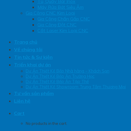
Tủ, Quầy Bar Inox
Máy Rửa Bát Siêu Âm
Gia Công CNC Kim Loại
Gia Công Chắn Gấp CNC
Gia Công Đột CNC
Cắt Laser Kim Loại CNC
Trang chủ
Về chúng tôi
Tin tức & Sự kiện
Triển khai dự án
Dự Án Thiết Kế Bếp Nhà hàng – Khách Sạn
Dự Án Thiết Kế Bếp Ăn Trường Học
Dự Án Thiết Kế Bếp Ăn Tập Thể
Dự Án Thiết Kế Showroom Trung Tâm Thương Mại
Tư vấn sản phẩm
Liên hệ
Cart
No products in the cart.