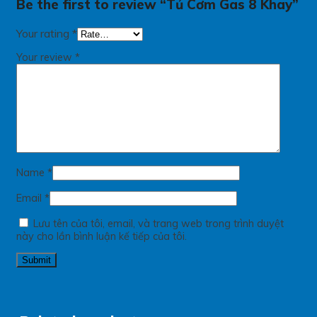
Be the first to review “Tủ Cơm Gas 8 Khay”
Your rating
*
Your review
*
Name
*
Email
*
Lưu tên của tôi, email, và trang web trong trình duyệt
này cho lần bình luận kế tiếp của tôi.