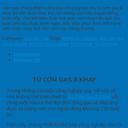
Hiện nay, những thiết bị nhà bếp công nghiệp như tủ cơm gas 8
khay đã dần được thay thế cho những cách nấu truyền thống
trước đây. Vừa tiết kiệm được thời gian, vừa tăng hiệu quả cho
suất cơm nấu được thơm ngon, dẻo, khắc phục được tình trạng
cơm nhão, cháy, khê như cách nấu thông thường.
Category:
Tủ Cơm Gas
Tags:
#thiết bị nhà bếp
,
#tủ cơm gas
công nghiệp
,
tu com cong nghiep
,
tu com gas
,
tu com inox
Description
Reviews (0)
TỦ CƠM GAS 8 KHAY
Trong những căn bếp công nghiệp quy mô vừa và
nhỏ không thể thiếu thiết bị
Tủ Cơm Gas 8 Khay
với
công suất nấu có thể đạt đến 30kg gạo sẽ đáp ứng
được số lượng cơm cho người dùng khoảng 150 suất
ăn.
Hiện nay, những thiết bị nhà bếp công nghiệp như tủ