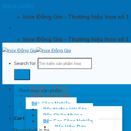
Skip to content
Inox Đồng Gia - Thương hiệu Inox số 1
Inox Đồng Gia - Thương hiệu Inox số 1
Search for:
07:30 - 17:30
Danh mục sản phẩm
0385 515 686
Bếp Công Nghiệp
Bếp Nướng Hải Sản
Bếp Chiên Nhúng
Cart
Bếp Gas Công Nghiệp
Bếp Hầm Đơn
No products in the cart.