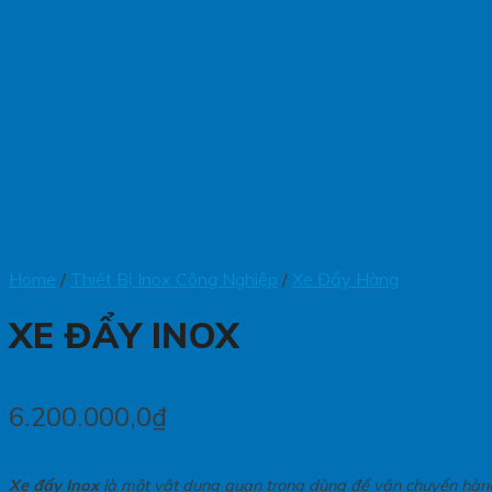
Home
/
Thiết Bị Inox Công Nghiệp
/
Xe Đẩy Hàng
XE ĐẨY INOX
6.200.000,0
₫
Xe đẩy Inox
là một vật dụng quan trọng dùng để vận chuyển hàng 