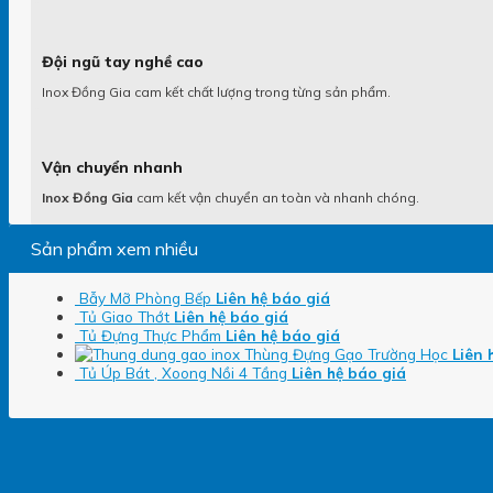
Đội ngũ tay nghề cao
Inox Đồng Gia cam kết chất lượng trong từng sản phẩm.
Vận chuyển nhanh
Inox Đồng Gia
cam kết vận chuyển an toàn và nhanh chóng.
Sản phẩm xem nhiều
Bẫy Mỡ Phòng Bếp
Liên hệ báo giá
Tủ Giao Thớt
Liên hệ báo giá
Tủ Đựng Thực Phẩm
Liên hệ báo giá
Thùng Đựng Gạo Trường Học
Liên 
Tủ Úp Bát , Xoong Nồi 4 Tầng
Liên hệ báo giá