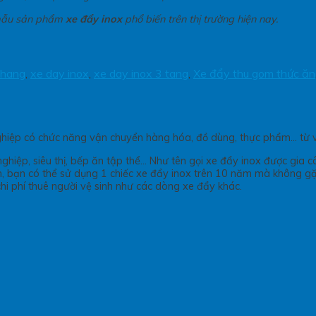
c mẫu sản phẩm
xe đẩy inox
phổ biến trên thị trường hiện nay.
 hang
,
xe day inox
,
xe day inox 3 tang
,
Xe đẩy thu gom thức ăn
iệp có chức năng vận chuyển hàng hóa, đồ dùng, thực phẩm… từ vị tr
hiệp, siêu thị, bếp ăn tập thể… Như tên gọi xe đẩy inox được gia cô
, bạn có thể sử dụng 1 chiếc xe đẩy inox trên 10 năm mà không gặ
hi phí thuê người vệ sinh như các dòng xe đẩy khác.