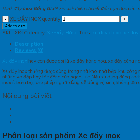
Dưới đây
Inox Đồng Gia
® xin giới thiệu chi tiết đến bạn đọc cá
XE ĐẨY INOX quantity
Add to cart
SKU:
XĐI
Category:
Xe Đẩy Hàng
Tags:
xe day do an
,
xe day
Description
Reviews (0)
Xe đẩy inox
hay còn được gọi là xe đẩy hàng hóa, xe đẩy công ngh
Xe đẩy inox thường được dùng trong nhà kho, nhà bếp, khu công ng
những va đập hay tác động của ngoại lực. Nếu sử dụng đúng cách
inox ít bám bụi, cho phép người dùng dễ dàng vệ sinh, không tốn c
Nội dung bài viết
Phân loại sản phẩm Xe đẩy inox