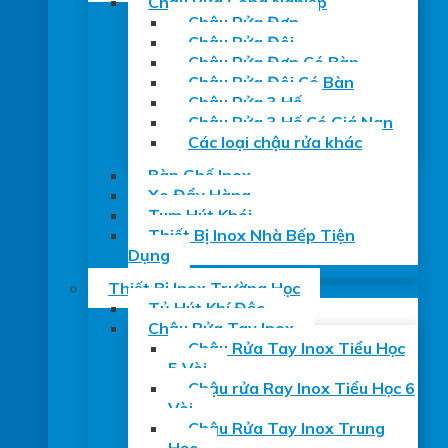
Chậu Rửa Công Nghiệp
Chậu Rửa Đơn
Chậu Rửa Đôi
Chậu Rửa Đơn Có Bàn
Chậu Rửa Đôi Có Bàn
Chậu Rửa 3 Hố
Chậu Rửa 3 Hố Có Giá Nan
Các loại chậu rửa khác
Bàn Ghế Inox
Xe Đẩy Hàng
Tum Hút Khói
Thiết Bị Inox Nhà Bếp Tiện
Dụng
Thiết Bị Inox Trường Học
Tủ Hút Khí Độc
Chậu Rửa Tay Inox
Chậu Rửa Tay Inox Tiểu Học
5 Vòi
Chậu rửa Ray Inox Tiểu Học 6
Vòi
Chậu Rửa Tay Inox Trung