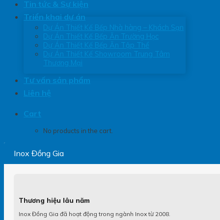
Tin tức & Sự kiện
Triển khai dự án
Dự Án Thiết Kế Bếp Nhà hàng – Khách Sạn
Dự Án Thiết Kế Bếp Ăn Trường Học
Dự Án Thiết Kế Bếp Ăn Tập Thể
Dự Án Thiết Kế Showroom Trung Tâm
Thương Mại
Tư vấn sản phẩm
Liên hệ
Cart
No products in the cart.
Inox Đồng Gia
Thương hiệu lâu năm
Inox Đồng Gia đã hoạt động trong ngành Inox từ 2008.