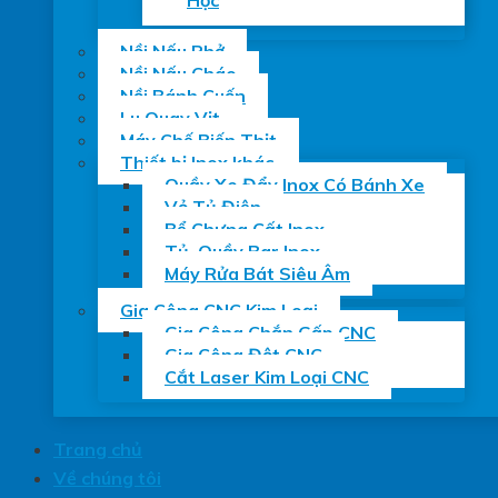
Học
Nồi Nấu Phở
Nồi Nấu Cháo
Nồi Bánh Cuốn
Lu Quay Vịt
Máy Chế Biến Thịt
Thiết bị Inox khác
Quầy Xe Đẩy Inox Có Bánh Xe
Vỏ Tủ Điện
Bể Chưng Cất Inox
Tủ, Quầy Bar Inox
Máy Rửa Bát Siêu Âm
Gia Công CNC Kim Loại
Gia Công Chắn Gấp CNC
Gia Công Đột CNC
Cắt Laser Kim Loại CNC
Trang chủ
Về chúng tôi