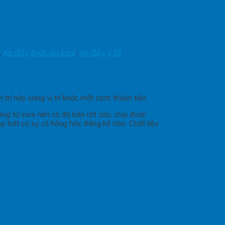
,
Xe đẩy thức ăn inox
,
Xe đẩy y tế
í này sang vị trí khác một cách thuận tiện.
ng từ inox nên có độ bền rất cao, chịu được
p bất cứ sự cố hỏng hóc đáng kể nào. Chất liệu