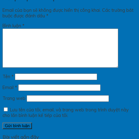
Email của bạn sẽ không được hiển thị công khai.
Các trường bắt
buộc được đánh dấu
*
Bình luận
*
Tên
*
Email
*
Trang web
Lưu tên của tôi, email, và trang web trong trình duyệt này
cho lần bình luận kế tiếp của tôi.
Bài viết gần đây