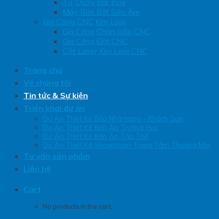
Tủ, Quầy Bar Inox
Máy Rửa Bát Siêu Âm
Gia Công CNC Kim Loại
Gia Công Chắn Gấp CNC
Gia Công Đột CNC
Cắt Laser Kim Loại CNC
Trang chủ
Về chúng tôi
Tin tức & Sự kiện
Triển khai dự án
Dự Án Thiết Kế Bếp Nhà hàng – Khách Sạn
Dự Án Thiết Kế Bếp Ăn Trường Học
Dự Án Thiết Kế Bếp Ăn Tập Thể
Dự Án Thiết Kế Showroom Trung Tâm Thương Mại
Tư vấn sản phẩm
Liên hệ
Cart
No products in the cart.