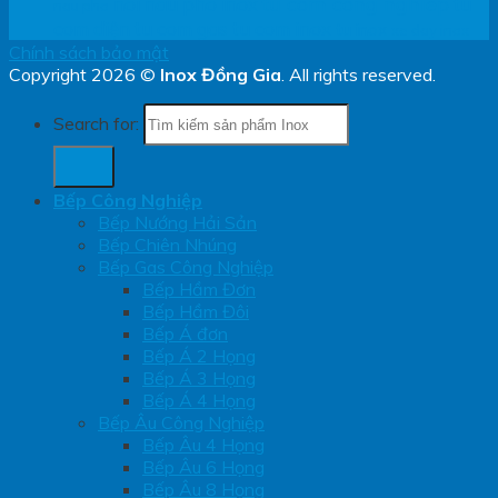
tu com cong nghiep
noi nau pho inox
tu
nau pho
com diện
tu com gas
tu com inox
tu inox
xe day inox
Chính sách bảo mật
Copyright 2026 ©
Inox Đồng Gia
. All rights reserved.
Search for:
Bếp Công Nghiệp
Bếp Nướng Hải Sản
Bếp Chiên Nhúng
Bếp Gas Công Nghiệp
Bếp Hầm Đơn
Bếp Hầm Đôi
Bếp Á đơn
Bếp Á 2 Họng
Bếp Á 3 Họng
Bếp Á 4 Họng
Bếp Âu Công Nghiệp
Bếp Âu 4 Họng
Bếp Âu 6 Họng
Bếp Âu 8 Họng