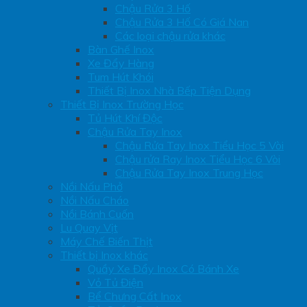
Chậu Rửa 3 Hố
Chậu Rửa 3 Hố Có Giá Nan
Các loại chậu rửa khác
Bàn Ghế Inox
Xe Đẩy Hàng
Tum Hút Khói
Thiết Bị Inox Nhà Bếp Tiện Dụng
Thiết Bị Inox Trường Học
Tủ Hút Khí Độc
Chậu Rửa Tay Inox
Chậu Rửa Tay Inox Tiểu Học 5 Vòi
Chậu rửa Ray Inox Tiểu Học 6 Vòi
Chậu Rửa Tay Inox Trung Học
Nồi Nấu Phở
Nồi Nấu Cháo
Nồi Bánh Cuốn
Lu Quay Vịt
Máy Chế Biến Thịt
Thiết bị Inox khác
Quầy Xe Đẩy Inox Có Bánh Xe
Vỏ Tủ Điện
Bể Chưng Cất Inox