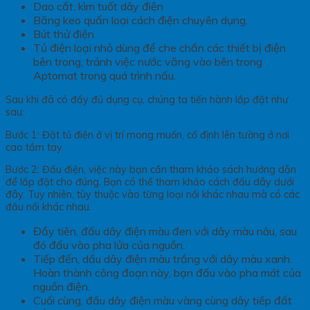
Dao cắt, kìm tuốt dây điện
Băng keo quấn loại cách điện chuyên dụng.
Bút thử điện
Tủ điện loại nhỏ dùng để che chắn các thiết bị điện
bên trong, tránh việc nước văng vào bên trong
Aptomat trong quá trình nấu.
Sau khi đã có đầy đủ dụng cụ, chúng ta tiến hành lắp đặt như
sau:
Bước 1: Đặt tủ điện ở vị trí mong muốn, cố định lên tường ở nơi
cao tầm tay.
Bước 2: Đấu điện, việc này bạn cần tham khảo sách hướng dẫn
để lắp đặt cho đúng. Bạn có thể tham khảo cách đấu dây dưới
đây. Tuy nhiên, tùy thuộc vào từng loại nồi khác nhau mà có các
đầu nối khác nhau.
Đầy tiên, đấu dây điện màu đen với dây màu nâu, sau
đó đấu vào pha lửa của nguồn.
Tiếp đến, dấu dây điện màu trắng với dây màu xanh.
Hoàn thành công đoạn này, bạn đấu vào pha mát của
nguồn điện.
Cuối cùng, đấu dây điện màu vàng cùng dây tiếp đất