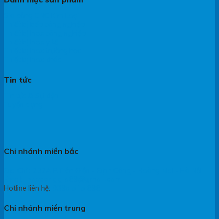
Gia công CNC Kim Loại
Thiết bị bếp công nghiệp
Thiết bị Inox công nghiệp
Thiết bị Inox y tế
Thiết bị Inox trường học
Thiết bị Inox khác
Tin tức
Tin tức & Sự kiện
Tuyển dụng
Chi nhánh miền bắc
Địa Chỉ : 232A P.Trần Điền - Định Công - Hoàng Mai - Hà Nội
Email:
inoxdonggia68@gmail.com
Hotline liên hệ:
0385 515 686
Chi nhánh miền trung