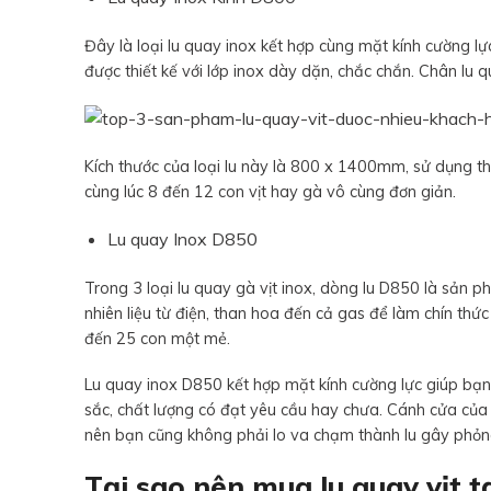
Đây là loại lu quay inox kết hợp cùng mặt kính cường 
được thiết kế với lớp inox dày dặn, chắc chắn. Chân lu 
Kích thước của loại lu này là 800 x 1400mm, sử dụng tha
cùng lúc 8 đến 12 con vịt hay gà vô cùng đơn giản.
Lu quay Inox D850
Trong 3 loại lu quay gà vịt inox, dòng lu D850 là sả
nhiên liệu từ điện, than hoa đến cả gas để làm chín thứ
đến 25 con một mẻ.
Lu quay inox D850 kết hợp mặt kính cường lực giúp bạ
sắc, chất lượng có đạt yêu cầu hay chưa. Cánh cửa của 
nên bạn cũng không phải lo va chạm thành lu gây phỏ
Tại sao nên mua lu quay vịt t