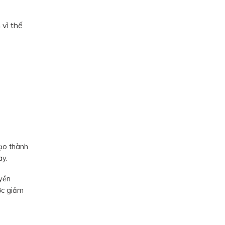
 vì thế
tạo thành
uay.
uyền
ợc giảm