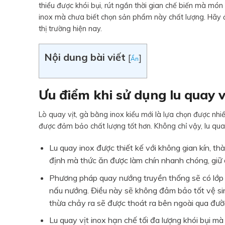
thiểu được khói bụi, rút ngắn thời gian chế biến mà m
inox mà chưa biết chọn sản phẩm này chất lượng. Hãy 
thị trường hiện nay.
Nội dung bài viết
[
]
Ẩn
Ưu điểm khi sử dụng lu quay v
Lò quay vịt, gà bằng inox kiểu mới là lựa chọn được nh
được đảm bảo chất lượng tốt hơn. Không chỉ vậy, lu qua
Lu quay inox được thiết kế với không gian kín, thà
định mà thức ăn được làm chín nhanh chóng, giữ
Phương pháp quay nướng truyền thống sẽ có lớp 
nấu nướng. Điều này sẽ không đảm bảo tốt vệ sinh
thừa chảy ra sẽ được thoát ra bên ngoài qua đườ
Lu quay vịt inox hạn chế tối đa lượng khói bụi 