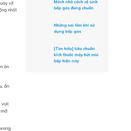
Mách nhỏ cách vệ sinh
uay vịt
bếp gas đúng chuẩn
uộng nhất
Những sai lầm khi sử
dụng bếp gas
[Tìm hiểu] tiêu chuẩn
kích thước máy hút mùi
bếp hiện nay
ón ăn
u, ổn
u vực
, mỡ
 xong,