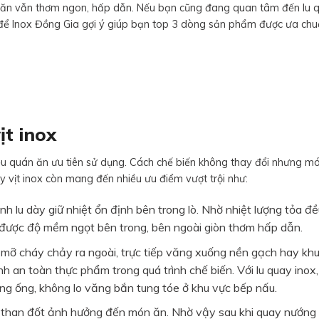
ón ăn vẫn thơm ngon, hấp dẫn. Nếu bạn cũng đang quan tâm đến lu q
để Inox Đồng Gia gợi ý giúp bạn top 3 dòng sản phẩm được ưa ch
ịt inox
iều quán ăn ưu tiên sử dụng. Cách chế biến không thay đổi nhưng m
y vịt inox còn mang đến nhiều ưu điểm vượt trội như:
nh lu dày giữ nhiệt ổn định bên trong lò. Nhờ nhiệt lượng tỏa đề
 được độ mềm ngọt bên trong, bên ngoài giòn thơm hấp dẫn.
mỡ cháy chảy ra ngoài, trực tiếp văng xuống nền gạch hay kh
 an toàn thực phẩm trong quá trình chế biến. Với lu quay inox
ng ống, không lo văng bắn tung tóe ở khu vực bếp nấu.
mà than đốt ảnh hưởng đến món ăn. Nhờ vậy sau khi quay nướng