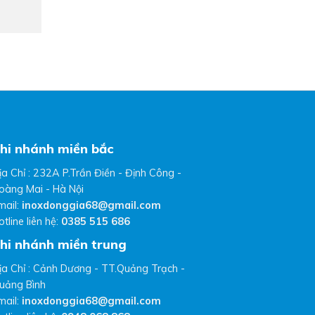
hi nhánh miền bắc
ịa Chỉ : 232A P.Trần Điền - Định Công -
oàng Mai - Hà Nội
mail:
inoxdonggia68@gmail.com
otline liên hệ:
0385 515 686
hi nhánh miền trung
ịa Chỉ : Cảnh Dương - TT.Quảng Trạch -
uảng Bình
mail:
inoxdonggia68@gmail.com