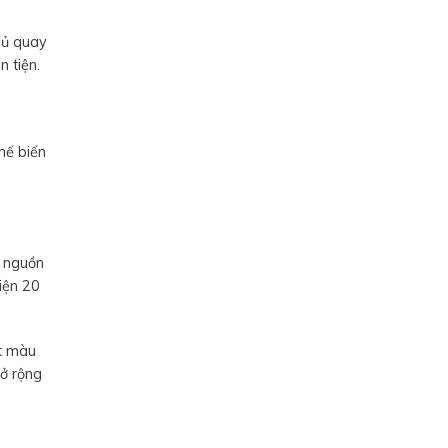
Tủ quay
n tiện.
hế biến
g nguồn
hiện 20
át màu
mở rộng