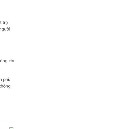
trội,
người
hàng còn
ẩm phù
 chóng