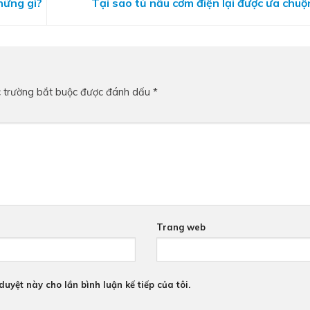
hững gì?
Tại sao tủ nấu cơm điện lại được ưa chuộ
 trường bắt buộc được đánh dấu
*
Trang web
duyệt này cho lần bình luận kế tiếp của tôi.