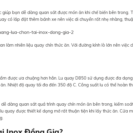
lực giúp bạn dễ dàng quan sát được món ăn khi chế biến bên trong. 
quay có lắp đặt thêm bánh xe nên việc di chuyển rất nhẹ nhàng, thuậ
n làm nhiên liệu quay chín thức ăn. Với đường kính lò lớn nên việc c
n phẩm được ưa chuộng hơn hẳn. Lu quay D850 sử dụng được đa dạn
c ăn. Nhiệt độ quay tối đa đến 350 độ C. Công suất lu có thể hoàn t
n dễ dàng quan sát quá trình quay chín món ăn bên trong, kiểm so
lu quay được thiết kế dạng mở rất thuận tiện khi lấy thức ăn. Cửa 
ng.
ại Inox Đồng Gia?