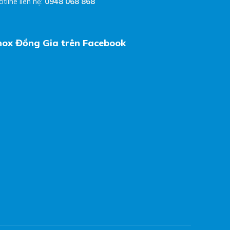
otline liên hệ:
0948 068 868
nox Đồng Gia trên Facebook