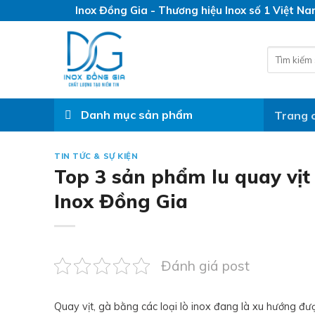
Skip
Inox Đồng Gia - Thương hiệu Inox số 1 Việt N
to
content
Search
for:
Danh mục sản phẩm
Trang 
TIN TỨC & SỰ KIỆN
Top 3 sản phẩm lu quay vịt
Inox Đồng Gia
Đánh giá post
Quay vịt, gà bằng các loại lò inox đang là xu hướng đ