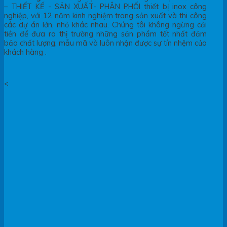
– THIẾT KẾ - SẢN XUẤT- PHÂN PHỐI thiết bị inox công
nghiệp, với 12 năm kinh nghiệm trong sản xuất và thi công
các dự án lớn, nhỏ khác nhau. Chúng tôi không ngừng cải
tiền để đưa ra thị trường những sản phẩm tốt nhất đảm
bảo chất lượng, mẫu mã và luôn nhận được sự tín nhệm của
khách hàng .
<