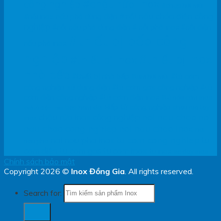
#chậu rửa inox
công nghiệp
#chụp hút mùi
#nồi nấu cháo điện công
#nồi inox nấu phở dùng điện
nghiệp
#nồi nấu phở dùng điện
# nồi phở inox
#nồi điện
#thiết bị bếp công
nấu phở inox
nghiệp
#thiết bị inox
#thiết bị inox
nhà bếp
#thiết bị nhà bếp
#tủ cơm
#tum hút mùi
công nghiệp sử dụng điện
#tủ cơm gas công nghiệp
#tủ
cơm điện công nghiệp
#tủ cơm điện inox
#tủ nấu cơm inox
Bếp từ công nghiệp
bep ham doi
chau rua tay
#vỏ tủ điện inox
noi nau chao
noi
chậu rửa inox công nghiệp
inox
nau chao cong nghiep
noi nau chao inox
noi
tu com cong nghiep
noi nau pho inox
tu
nau pho
com diện
tu com gas
tu com inox
tu inox
xe day inox
Chính sách bảo mật
Copyright 2026 ©
Inox Đồng Gia
. All rights reserved.
Search for: