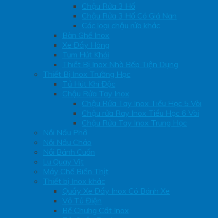
Chậu Rửa 3 Hố
Chậu Rửa 3 Hố Có Giá Nan
Các loại chậu rửa khác
Bàn Ghế Inox
Xe Đẩy Hàng
Tum Hút Khói
Thiết Bị Inox Nhà Bếp Tiện Dụng
Thiết Bị Inox Trường Học
Tủ Hút Khí Độc
Chậu Rửa Tay Inox
Chậu Rửa Tay Inox Tiểu Học 5 Vòi
Chậu rửa Ray Inox Tiểu Học 6 Vòi
Chậu Rửa Tay Inox Trung Học
Nồi Nấu Phở
Nồi Nấu Cháo
Nồi Bánh Cuốn
Lu Quay Vịt
Máy Chế Biến Thịt
Thiết bị Inox khác
Quầy Xe Đẩy Inox Có Bánh Xe
Vỏ Tủ Điện
Bể Chưng Cất Inox