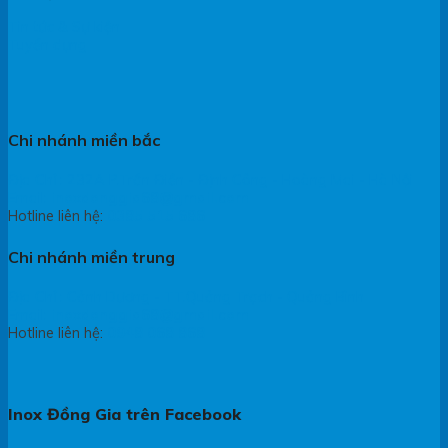
Tin tức & Sự kiện
Tuyển dụng
Chi nhánh miền bắc
Địa Chỉ : 232A P.Trần Điền - Định Công - Hoàng Mai - Hà Nội
Email:
inoxdonggia68@gmail.com
Hotline liên hệ:
0385 515 686
Chi nhánh miền trung
Địa Chỉ : Cảnh Dương - TT.Quảng Trạch - Quảng Bình
Email:
inoxdonggia68@gmail.com
Hotline liên hệ:
0948 068 868
Inox Đồng Gia trên Facebook