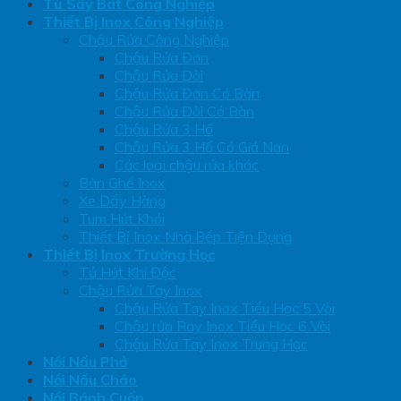
Tủ Sấy Bát Công Nghiệp
Thiết Bị Inox Công Nghiệp
Chậu Rửa Công Nghiệp
Chậu Rửa Đơn
Chậu Rửa Đôi
Chậu Rửa Đơn Có Bàn
Chậu Rửa Đôi Có Bàn
Chậu Rửa 3 Hố
Chậu Rửa 3 Hố Có Giá Nan
Các loại chậu rửa khác
Bàn Ghế Inox
Xe Đẩy Hàng
Tum Hút Khói
Thiết Bị Inox Nhà Bếp Tiện Dụng
Thiết Bị Inox Trường Học
Tủ Hút Khí Độc
Chậu Rửa Tay Inox
Chậu Rửa Tay Inox Tiểu Học 5 Vòi
Chậu rửa Ray Inox Tiểu Học 6 Vòi
Chậu Rửa Tay Inox Trung Học
Nồi Nấu Phở
Nồi Nấu Cháo
Nồi Bánh Cuốn