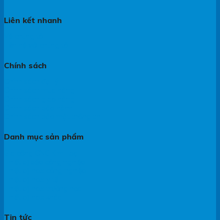
Liên kết nhanh
Về chúng tôi
Liên hệ với chúng tôi
Chính sách
Chính sách đại lý
Chính sách mua hàng
Chính sách giao hàng
Chính sách bảo hành
Chính sách bảo mật thông tin
Danh mục sản phẩm
Gia công CNC Kim Loại
Thiết bị bếp công nghiệp
Thiết bị Inox công nghiệp
Thiết bị Inox y tế
Thiết bị Inox trường học
Thiết bị Inox khác
Tin tức