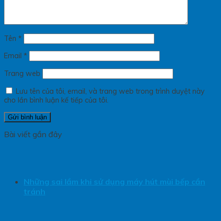
Tên
*
Email
*
Trang web
Lưu tên của tôi, email, và trang web trong trình duyệt này
cho lần bình luận kế tiếp của tôi.
Bài viết gần đây
Những sai lầm khi sử dụng máy hút mùi bếp cần
tránh