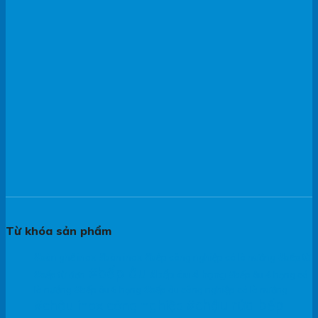
Từ khóa sản phẩm
#bàn ghế inox
#bàn inox
#bếp công nghiệp có lò nướng
#bếp từ
#bếp âu
#bếp âu 4 họng
#bếp từ đơn
#bếp âu 4 họng có
lò nướng
#bếp âu 6 họng
#bếp âu công nghiệp có lò nướng
#chậu rửa bếp
#chậu inox công nghiệp