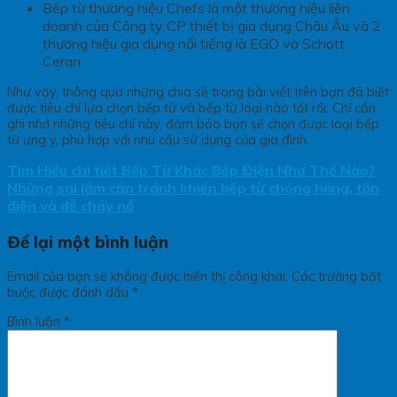
Bếp từ thương hiệu Chefs là một thương hiệu liên
doanh của Công ty CP thiết bị gia dụng Châu Âu và 2
thương hiệu gia dụng nổi tiếng là EGO và Schott
Ceran.
Như vậy, thông qua những chia sẻ trong bài viết trên bạn đã biết
được tiêu chí lựa chọn bếp từ và bếp từ loại nào tốt rồi. Chỉ cần
ghi nhớ những tiêu chí này, đảm bảo bạn sẽ chọn được loại bếp
từ ưng ý, phù hợp với nhu cầu sử dụng của gia đình.
Tìm Hiểu chi tiết Bếp Từ Khác Bếp Điện Như Thế Nào?
Những sai lầm cần tránh khiến bếp từ chóng hỏng, tốn
điện và dễ cháy nổ
Để lại một bình luận
Email của bạn sẽ không được hiển thị công khai.
Các trường bắt
buộc được đánh dấu
*
Bình luận
*