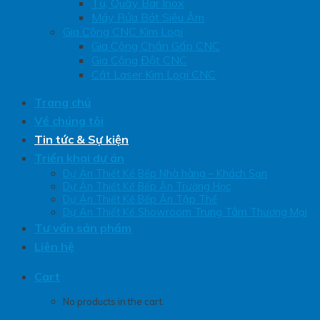
Tủ, Quầy Bar Inox
Máy Rửa Bát Siêu Âm
Gia Công CNC Kim Loại
Gia Công Chắn Gấp CNC
Gia Công Đột CNC
Cắt Laser Kim Loại CNC
Trang chủ
Về chúng tôi
Tin tức & Sự kiện
Triển khai dự án
Dự Án Thiết Kế Bếp Nhà hàng – Khách Sạn
Dự Án Thiết Kế Bếp Ăn Trường Học
Dự Án Thiết Kế Bếp Ăn Tập Thể
Dự Án Thiết Kế Showroom Trung Tâm Thương Mại
Tư vấn sản phẩm
Liên hệ
Cart
No products in the cart.