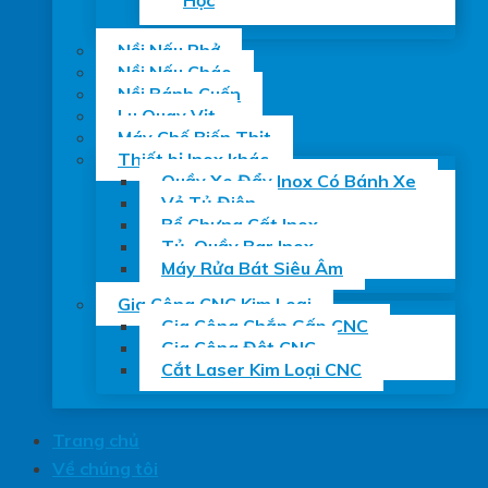
Học
Nồi Nấu Phở
Nồi Nấu Cháo
Nồi Bánh Cuốn
Lu Quay Vịt
Máy Chế Biến Thịt
Thiết bị Inox khác
Quầy Xe Đẩy Inox Có Bánh Xe
Vỏ Tủ Điện
Bể Chưng Cất Inox
Tủ, Quầy Bar Inox
Máy Rửa Bát Siêu Âm
Gia Công CNC Kim Loại
Gia Công Chắn Gấp CNC
Gia Công Đột CNC
Cắt Laser Kim Loại CNC
Trang chủ
Về chúng tôi