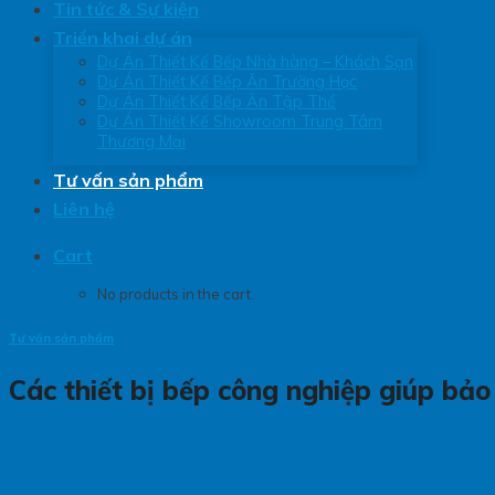
Tin tức & Sự kiện
Triển khai dự án
Dự Án Thiết Kế Bếp Nhà hàng – Khách Sạn
Dự Án Thiết Kế Bếp Ăn Trường Học
Dự Án Thiết Kế Bếp Ăn Tập Thể
Dự Án Thiết Kế Showroom Trung Tâm
Thương Mại
Tư vấn sản phẩm
Liên hệ
Cart
No products in the cart.
Tư vấn sản phẩm
Các thiết bị bếp công nghiệp giúp bả