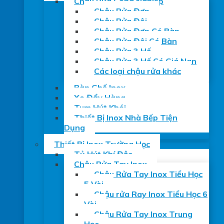
Chậu Rửa Công Nghiệp
Chậu Rửa Đơn
Chậu Rửa Đôi
Chậu Rửa Đơn Có Bàn
Chậu Rửa Đôi Có Bàn
Chậu Rửa 3 Hố
Chậu Rửa 3 Hố Có Giá Nan
Các loại chậu rửa khác
Bàn Ghế Inox
Xe Đẩy Hàng
Tum Hút Khói
Thiết Bị Inox Nhà Bếp Tiện
Dụng
Thiết Bị Inox Trường Học
Tủ Hút Khí Độc
Chậu Rửa Tay Inox
Chậu Rửa Tay Inox Tiểu Học
5 Vòi
Chậu rửa Ray Inox Tiểu Học 6
Vòi
Chậu Rửa Tay Inox Trung