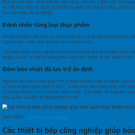
Bất cứ một bếp công nghiệp nào cũng cần chú ý đến việc sử dụng 
nó hết hạn, đây là cách để tránh bỏ quên những loại thực phẩm cũ
cho các bếp công nghiệp.
Đánh nhãn từng loại thực phẩm
Khi thực phẩm đã được sơ chế, phân loại và đóng gói bằng bao bì 
nguyên liệu một cách thông minh và khéo léo.
Tại nhiều bếp công nghiệp không tránh khỏi tình trạng khi nhập t
nhập sau để có thể sử dụng theo quy tắc “nhập trước, xuất trước”.
Đảm bảo nhiệt độ lưu trữ ổn định
Nguyên liệu được bảo quản tốt ở nhiệt độ phù hợp sẽ ngăn ngừa vi
tủ lạnh ở mức nhiệt dưới 5 độ C. Trong một số trường hợp, nhà bếp
lý tưởng để hạn chế vi khuẩn xâm nhập. Tuy nhiên, không nên quá 
bảo quản, dù đầy đủ trang thiết bị tốt.
Xem thêm:
Thiết bị inox nhà bếp
Các thiết bị bếp công nghiệp giúp b