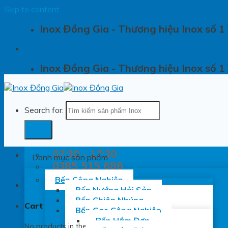
Skip to content
Inox Đồng Gia - Thương hiệu Inox số 1
Inox Đồng Gia - Thương hiệu Inox số 1
Search for:
07:30 - 17:30
Danh mục sản phẩm
0385 515 686
Bếp Công Nghiệp
Bếp Nướng Hải Sản
Bếp Chiên Nhúng
Cart
Bếp Gas Công Nghiệp
Bếp Hầm Đơn
No products in the cart.