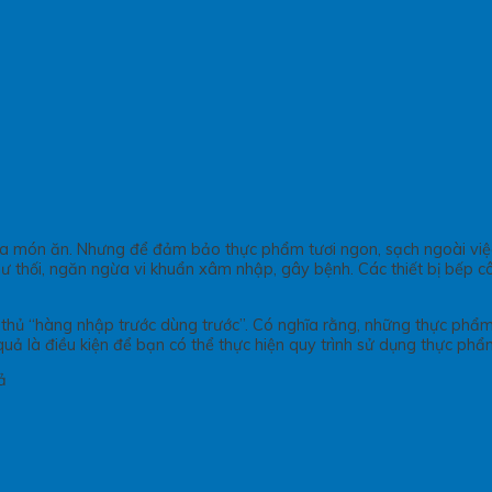
ủa món ăn. Nhưng để đảm bảo thực phẩm tươi ngon, sạch ngoài việc
hư thối, ngăn ngừa vi khuẩn xâm nhập, gây bệnh. Các thiết bị bếp 
hủ “hàng nhập trước dùng trước”. Có nghĩa rằng, những thực phẩm
quả là điều kiện để bạn có thể thực hiện quy trình sử dụng thực ph