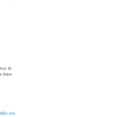
hực tế.
ấn thêm
 đắn cho