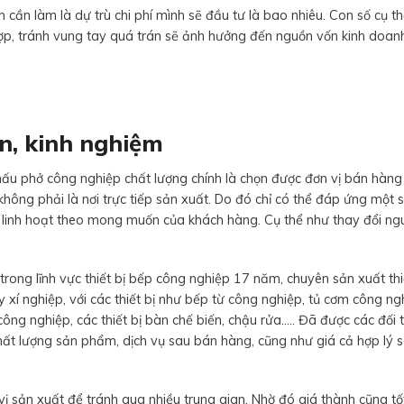
 cần làm là dự trù chi phí mình sẽ đầu tư là bao nhiêu. Con số cụ th
p, tránh vung tay quá trán sẽ ảnh hưởng đến nguồn vốn kinh doan
ín, kinh nghiệm
ấu phở công nghiệp chất lượng chính là chọn được đơn vị bán hàng u
hông phải là nơi trực tiếp sản xuất. Do đó chỉ có thể đáp ứng một 
linh hoạt theo mong muốn của khách hàng. Cụ thể như thay đổi ng
trong lĩnh vực thiết bị bếp công nghiệp 17 năm, chuyên sản xuất thi
xí nghiệp, với các thiết bị như bếp từ công nghiệp, tủ cơm công ngh
công nghiệp, các thiết bị bàn chế biến, chậu rửa….. Đã được các đối 
ất lượng sản phẩm, dịch vụ sau bán hàng, cũng như giá cả hợp lý s
 vị sản xuất để tránh qua nhiều trung gian. Nhờ đó giá thành cũng tố