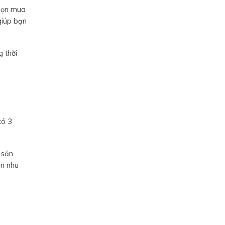
chọn mua
giúp bạn
 thời
có 3
 sản
ẹn nhu