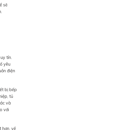
ể sẽ
h.
y tín.
số yêu
uồn điện
ết bị bếp
iệp, tủ
tác và
o với
t hơn, về