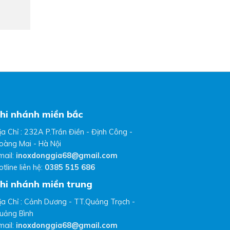
hi nhánh miền bắc
ịa Chỉ : 232A P.Trần Điền - Định Công -
oàng Mai - Hà Nội
mail:
inoxdonggia68@gmail.com
otline liên hệ:
0385 515 686
hi nhánh miền trung
ịa Chỉ : Cảnh Dương - TT.Quảng Trạch -
uảng Bình
mail:
inoxdonggia68@gmail.com