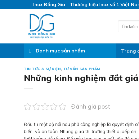
Skip
Inox Đồng Gia - Thương hiệu Inox số 1 Việt N
to
content
Search
for:
Danh mục sản phẩm
Trang 
TIN TỨC & SỰ KIỆN
,
TƯ VẤN SẢN PHẨM
Những kinh nghiệm đắt giá
Đánh giá post
Đầu tư một bộ nồi nấu phở công nghiệp là quyết định củ
biến và an toàn. Nhưng giữa thị trường thiết bị bếp ă
thật không dễ dàng. Để giúp bạn giải quyết vấn đề nan 