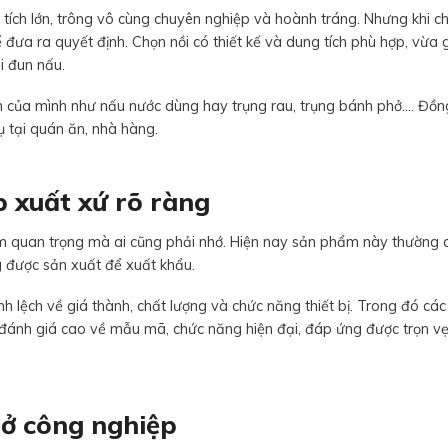
g tích lớn, trông vô cùng chuyên nghiệp và hoành tráng. Nhưng khi 
 đưa ra quyết định. Chọn nồi có thiết kế và dung tích phù hợp, vừa 
i đun nấu.
h của mình như nấu nước dùng hay trụng rau, trụng bánh phở…. Đồng
ụ tại quán ăn, nhà hàng.
 xuất xứ rõ ràng
ệm quan trọng mà ai cũng phải nhớ. Hiện nay sản phẩm này thường 
 được sản xuất để xuất khẩu.
h lệch về giá thành, chất lượng và chức năng thiết bị. Trong đó các
ánh giá cao về mẫu mã, chức năng hiện đại, đáp ứng được trọn v
hở công nghiệp