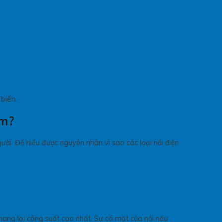
 biến.
ẩm?
ời. Để hiểu được nguyên nhân vì sao các loại nồi điện
 mang lại công suất cao nhất. Sự có mặt của nồi nấu