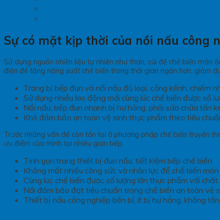
Sự có mặt kịp thời của nồi nấu công 
Sử dụng nguồn nhiên liệu tự nhiên như than, củi để chế biến món 
điện để tăng năng suất chế biến trong thời gian ngắn hơn, giảm đ
Trang bị bếp đun và nồi nấu đủ loại, cồng kềnh, chiếm nhi
Sử dụng nhiều lao động mới cùng lúc chế biến được số l
Nồi nấu, bếp đun nhanh bị hư hỏng, phải sửa chữa tốn k
Khó đảm bảo an toàn vệ sinh thực phẩm theo tiêu chu
Trước những vấn đề còn tồn tại ở phương pháp chế biến truyền th
ưu điểm của mình tại nhiều gian bếp.
Tinh gọn trang thiết bị đun nấu, tiết kiệm bếp chế biến
Không mất nhiều công sức và nhân lực để chế biến món
Cùng lúc chế biến được số lượng lớn thực phẩm với chất
Nồi đảm bảo đạt tiêu chuẩn trong chế biến an toàn vệ 
Thiết bị nấu công nghiệp bền bỉ, ít bị hư hỏng, không tố