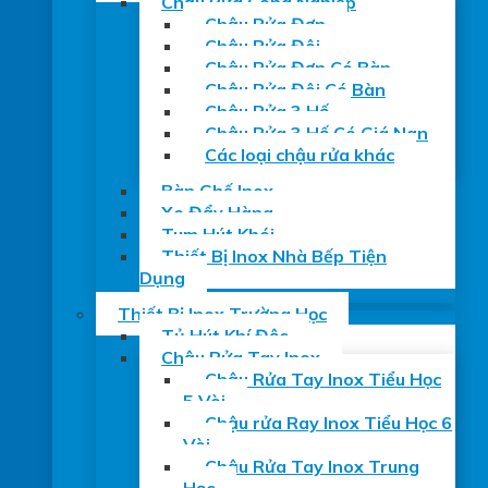
Chậu Rửa Công Nghiệp
Chậu Rửa Đơn
Chậu Rửa Đôi
Chậu Rửa Đơn Có Bàn
Chậu Rửa Đôi Có Bàn
Chậu Rửa 3 Hố
Chậu Rửa 3 Hố Có Giá Nan
Các loại chậu rửa khác
Bàn Ghế Inox
Xe Đẩy Hàng
Tum Hút Khói
Thiết Bị Inox Nhà Bếp Tiện
Dụng
Thiết Bị Inox Trường Học
Tủ Hút Khí Độc
Chậu Rửa Tay Inox
Chậu Rửa Tay Inox Tiểu Học
5 Vòi
Chậu rửa Ray Inox Tiểu Học 6
Vòi
Chậu Rửa Tay Inox Trung