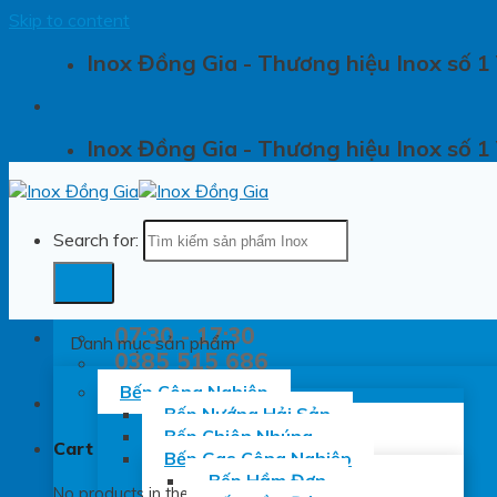
Skip to content
Inox Đồng Gia - Thương hiệu Inox số 1
Inox Đồng Gia - Thương hiệu Inox số 1
Search for:
07:30 - 17:30
Danh mục sản phẩm
0385 515 686
Bếp Công Nghiệp
Bếp Nướng Hải Sản
Bếp Chiên Nhúng
Cart
Bếp Gas Công Nghiệp
Bếp Hầm Đơn
No products in the cart.