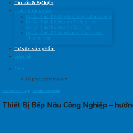
Tin tức & Sự kiện
Triển khai dự án
Dự Án Thiết Kế Bếp Nhà hàng – Khách Sạn
Dự Án Thiết Kế Bếp Ăn Trường Học
Dự Án Thiết Kế Bếp Ăn Tập Thể
Dự Án Thiết Kế Showroom Trung Tâm
Thương Mại
Tư vấn sản phẩm
Liên hệ
Cart
No products in the cart.
Tin tức & Sự kiện
,
Tư vấn sản phẩm
Thiết Bị Bếp Nấu Công Nghiệp – hướn