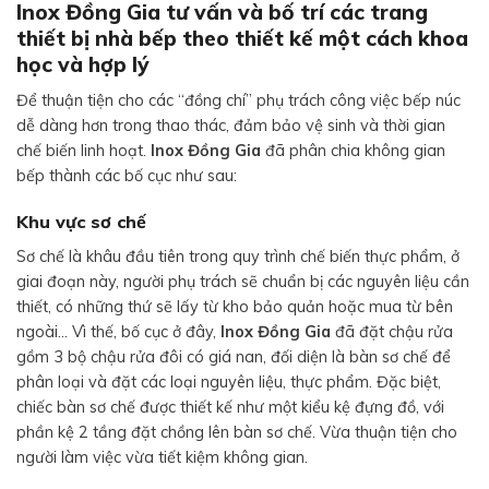
Inox Đồng Gia tư vấn và bố trí các trang
thiết bị nhà bếp theo thiết kế một cách khoa
học và hợp lý
Để thuận tiện cho các “đồng chí” phụ trách công việc bếp núc
dễ dàng hơn trong thao thác, đảm bảo vệ sinh và thời gian
chế biến linh hoạt.
Inox Đồng Gia
đã phân chia không gian
bếp thành các bố cục như sau:
Khu vực sơ chế
Sơ chế là khâu đầu tiên trong quy trình chế biến thực phẩm, ở
giai đoạn này, người phụ trách sẽ chuẩn bị các nguyên liệu cần
thiết, có những thứ sẽ lấy từ kho bảo quản hoặc mua từ bên
ngoài… Vì thế, bố cục ở đây,
Inox Đồng Gia
đã đặt chậu rửa
gồm 3 bộ chậu rửa đôi có giá nan, đối diện là bàn sơ chế để
phân loại và đặt các loại nguyên liệu, thực phẩm. Đặc biệt,
chiếc bàn sơ chế được thiết kế như một kiểu kệ đựng đồ, với
phần kệ 2 tầng đặt chồng lên bàn sơ chế. Vừa thuận tiện cho
người làm việc vừa tiết kiệm không gian.