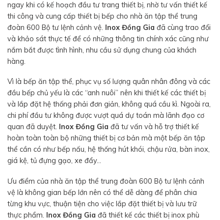
ngay khi có kế hoạch đầu tư trang thiết bị, nhờ tư vấn thiết kế
thi công và cung cấp thiết bị bếp cho nhà ăn tập thể trung
đoàn 600 Bộ tư lệnh cảnh vệ.
Inox Đồng Gia
đã cùng trao đổi
và khảo sát thực tế để có những thông tin chính xác cũng như
nắm bắt được tình hình, nhu cầu sử dụng chung của khách
hàng.
Vì là bếp ăn tập thể, phục vụ số lượng quân nhân đông và các
đầu bếp chủ yếu là các “anh nuôi” nên khi thiết kế các thiết bị
và lắp đặt hệ thống phải đơn giản, không quá cầu kì. Ngoài ra,
chi phí đầu tư không được vượt quá dự toán mà lãnh đạo cơ
quan đã duyệt.
Inox Đồng Gia
đã tư vấn và hỗ trợ thiết kế
hoàn toàn toàn bộ những thiết bị cơ bản mà một bếp ăn tập
thể cần có như bếp nấu, hệ thống hút khói, chậu rửa, bàn inox,
giá kệ, tủ đựng gạo, xe đẩy…
Ưu điểm của nhà ăn tập thể trung đoàn 600 Bộ tư lệnh cảnh
vệ là không gian bếp lớn nên có thể dễ dàng để phân chia
từng khu vực, thuận tiện cho việc lắp đặt thiết bị và lưu trữ
thực phẩm.
Inox Đồng Gia
đã thiết kế các thiết bị inox phù