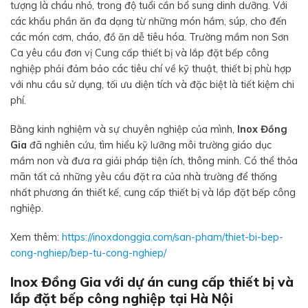
tượng là cháu nhỏ, trong độ tuổi cần bổ sung dinh dưỡng. Với
các khẩu phần ăn đa dạng từ những món hầm, súp, cho đến
các món cơm, cháo, đồ ăn dễ tiêu hóa. Trường mầm non Sơn
Ca yêu cầu đơn vị Cung cấp thiết bị và lắp đặt bếp công
nghiệp phải đảm bảo các tiêu chí về kỹ thuật, thiết bị phù hợp
với nhu cầu sử dụng, tối ưu diện tích và đặc biệt là tiết kiệm chi
phí.
Bằng kinh nghiệm và sự chuyên nghiệp của mình,
Inox Đồng
Gia
đã nghiên cứu, tìm hiểu kỹ lưỡng môi trường giáo dục
mầm non và đưa ra giải pháp tiện ích, thông minh. Có thể thỏa
mãn tất cả những yêu cầu đặt ra của nhà trường để thống
nhất phương án thiết kế, cung cấp thiết bị và lắp đặt bếp công
nghiệp.
Xem thêm:
https://inoxdonggia.com/san-pham/thiet-bi-bep-
cong-nghiep/bep-tu-cong-nghiep/
Inox Đồng Gia với dự án cung cấp thiết bị và
lắp đặt bếp công nghiệp tại Hà Nội