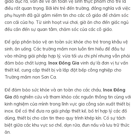
giáo dục ra, vấn đề về an toàn vệ sinh thực phẩm cho trẻ là
điều rất quan trọng. Bởi khi trẻ đến trường, đồng nghĩa với việc
phụ huynh đã gửi gắm niềm tin cho các cô giáo để chăm sóc
con cái của họ. Từ sinh hoạt vui chơi, giờ ăn cho đến giấc ngủ
đều cần đến sự quan tâm, chăm sóc của các cô giáo.
Để góp phần bảo vệ an toàn sức khỏe cho trẻ trong khâu vệ
sinh, ăn uống. Các trường mầm non luôn tìm hiểu để đầu tư
vào những giải pháp hợp lý, vừa tối ưu chi phí nhưng vẫn phải
đảm bảo chất lượng.
Inox Đồng Gia
vinh dự là đơn vị tư vấn
thiết kế, cung cấp thiết bị và lắp đặt bếp công nghiệp cho
Trường mầm non Sơn Ca.
Để đảm bảo sức khỏe và an toàn cho các cháu,
Inox Đồng
Gia
đã nghiên cứu và tham khảo các nguồn thông tin cùng với
kinh nghiệm của mình trong lĩnh vực gia công sản xuất thiết bị
inox. Để có thể đưa ra giải pháp thiết kế, bố trí hợp lý các đồ
dùng, thiết bị cho căn tin theo quy trình khép kín. Có sự tách
biệt giữa các khu vực sơ chế, dọn rửa, đun nấu và lưu trữ thức
ăn.