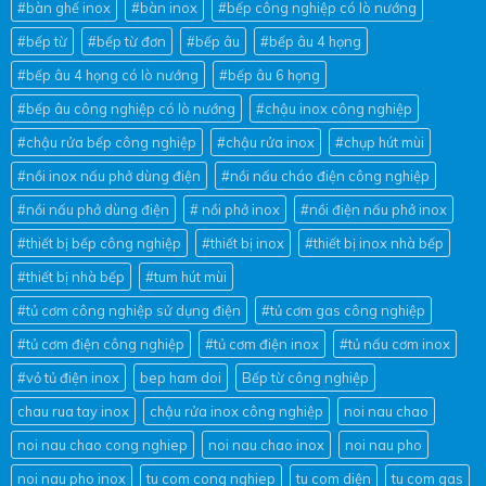
#bàn ghế inox
#bàn inox
#bếp công nghiệp có lò nướng
#bếp từ
#bếp từ đơn
#bếp âu
#bếp âu 4 họng
#bếp âu 4 họng có lò nướng
#bếp âu 6 họng
#bếp âu công nghiệp có lò nướng
#chậu inox công nghiệp
#chậu rửa bếp công nghiệp
#chậu rửa inox
#chụp hút mùi
#nồi inox nấu phở dùng điện
#nồi nấu cháo điện công nghiệp
#nồi nấu phở dùng điện
# nồi phở inox
#nồi điện nấu phở inox
#thiết bị bếp công nghiệp
#thiết bị inox
#thiết bị inox nhà bếp
#thiết bị nhà bếp
#tum hút mùi
#tủ cơm công nghiệp sử dụng điện
#tủ cơm gas công nghiệp
#tủ cơm điện công nghiệp
#tủ cơm điện inox
#tủ nấu cơm inox
#vỏ tủ điện inox
bep ham doi
Bếp từ công nghiệp
chau rua tay inox
chậu rửa inox công nghiệp
noi nau chao
noi nau chao cong nghiep
noi nau chao inox
noi nau pho
noi nau pho inox
tu com cong nghiep
tu com diện
tu com gas