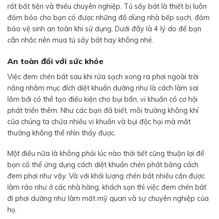
rất bất tiện và thiếu chuyên nghiệp. Tủ sấy bát là thiết bị luôn
đảm bảo cho bạn có được những đồ dùng nhà bếp sạch, đảm
bảo vệ sinh an toàn khi sử dụng. Dưới đây là 4 lý do để bạn
cân nhắc nên mua tủ sấy bát hay không nhé.
An toàn đối với sức khỏe
Việc đem chén bát sau khi rửa sạch xong ra phơi ngoài trời
nắng nhằm mục đích diệt khuẩn dường như là cách làm sai
lầm bởi có thể tạo điều kiện cho bụi bẩn, vi khuẩn có cơ hội
phát triển thêm. Như các bạn đã biết, môi trường không khí
của chúng ta chứa nhiều vi khuẩn và bụi độc hại mà mắt
thường không thể nhìn thấy được.
Một điều nữa là không phải lúc nào thời tiết cũng thuận lợi để
bạn có thể ứng dụng cách diệt khuẩn chén phát bằng cách
đem phơi như vậy. Và với khối lượng chén bát nhiều cần được
làm ráo như ở các nhà hàng, khách sạn thì việc đem chén bát
đi phơi dường như làm mất mỹ quan và sự chuyên nghiệp của
họ.