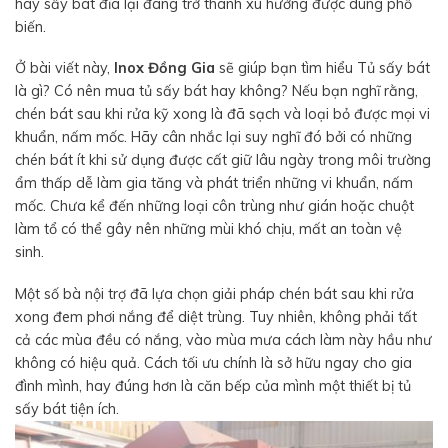
hay sấy bát đĩa lại đang trở thành xu hướng được dùng phổ
biến.
Ở bài viết này,
Inox Đồng Gia
sẽ giúp bạn tìm hiểu Tủ sấy bát
là gì? Có nên mua tủ sấy bát hay không? Nếu bạn nghĩ rằng,
chén bát sau khi rửa kỹ xong là đã sạch và loại bỏ được mọi vi
khuẩn, nấm mốc. Hãy cân nhắc lại suy nghĩ đó bởi có những
chén bát ít khi sử dụng được cất giữ lâu ngày trong môi trường
ẩm thấp dễ làm gia tăng và phát triển những vi khuẩn, nấm
mốc. Chưa kể đến những loại côn trùng như gián hoặc chuột
làm tổ có thể gây nên những mùi khó chịu, mất an toàn vệ
sinh.
Một số bà nội trợ đã lựa chọn giải pháp chén bát sau khi rửa
xong đem phơi nắng để diệt trùng. Tuy nhiên, không phải tất
cả các mùa đều có nắng, vào mùa mưa cách làm này hầu như
không có hiệu quả. Cách tối ưu chính là sở hữu ngay cho gia
đình mình, hay đúng hơn là căn bếp của mình một thiết bị tủ
sấy bát tiện ích.