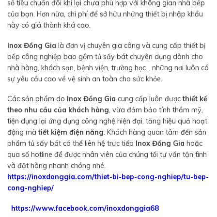
số tiêu chuẩn đôi khi lại chưa phù hợp với không gian nhà bếp
của bạn. Hơn nữa, chi phí để sở hữu những thiết bị nhập khẩu
này có giá thành khá cao.
Inox Đồng Gia
là đơn vị chuyên gia công và cung cấp thiết bị
bếp công nghiệp bao gồm tủ sấy bát chuyên dụng dành cho
nhà hàng, khách sạn, bệnh viện, trường học… những nơi luôn có
sự yêu cầu cao về vệ sinh an toàn cho sức khỏe.
Các sản phẩm do
Inox Đồng Gia
cung cấp luôn được
thiết kế
theo nhu cầu của khách
hàng
, vừa đảm bảo tính thẩm mỹ,
tiện dụng lại ứng dụng công nghệ hiện đại, tăng hiệu quả hoạt
động mà
tiết kiệm điện năng
. Khách hàng quan tâm đến sản
phẩm tủ sấy bát có thể liên hệ trực tiếp
Inox Đồng Gia
hoặc
qua số hotline để được nhân viên của chúng tối tư vấn tận tình
và đặt hàng nhanh chóng nhé.
https://inoxdonggia.com/thiet-bi-bep-cong-nghiep/tu-bep-
cong-nghiep/
https://www.facebook.com/inoxdonggia68