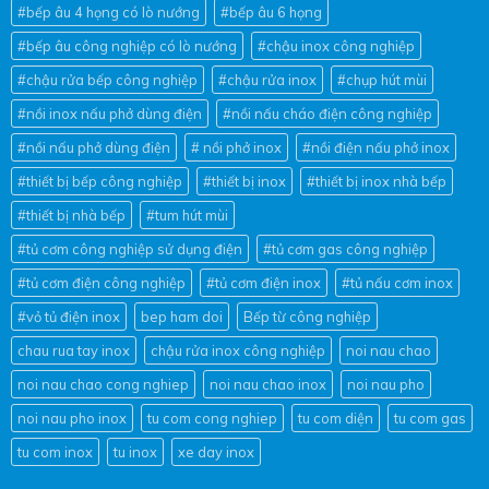
#bếp âu 4 họng có lò nướng
#bếp âu 6 họng
#bếp âu công nghiệp có lò nướng
#chậu inox công nghiệp
#chậu rửa bếp công nghiệp
#chậu rửa inox
#chụp hút mùi
#nồi inox nấu phở dùng điện
#nồi nấu cháo điện công nghiệp
#nồi nấu phở dùng điện
# nồi phở inox
#nồi điện nấu phở inox
#thiết bị bếp công nghiệp
#thiết bị inox
#thiết bị inox nhà bếp
#thiết bị nhà bếp
#tum hút mùi
#tủ cơm công nghiệp sử dụng điện
#tủ cơm gas công nghiệp
#tủ cơm điện công nghiệp
#tủ cơm điện inox
#tủ nấu cơm inox
#vỏ tủ điện inox
bep ham doi
Bếp từ công nghiệp
chau rua tay inox
chậu rửa inox công nghiệp
noi nau chao
noi nau chao cong nghiep
noi nau chao inox
noi nau pho
noi nau pho inox
tu com cong nghiep
tu com diện
tu com gas
tu com inox
tu inox
xe day inox