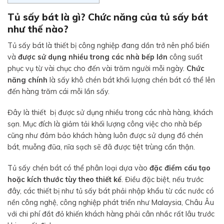
Tủ sấy bát là gì? Chức năng của tủ sấy bát
như thế nào?
Tủ sấy bát là thiết bị công nghiệp đang dần trở nên phổ biến
và
được sử dụng nhiều trong các nhà bếp lớn
công suất
phục vụ từ vài chục cho đến vài trăm người mỗi ngày.
Chức
năng chính
là sấy khô chén bát khối lượng chén bát có thể lên
đến hàng trăm cái mỗi lần sấy.
Đây là thiết bị được sử dụng nhiều trong các nhà hàng, khách
sạn. Mục đích là giảm tải khối lượng công việc cho nhà bếp
cũng như đảm bảo khách hàng luôn được sử dụng đồ chén
bát, muỗng đũa, nĩa sạch sẽ đã được tiệt trùng cẩn thận.
Tủ sấy chén bát có thể phân loại dựa vào
đặc điểm cấu tạo
hoặc kích thước tùy theo thiết kế
. Điều đặc biệt, nếu trước
đây, các thiết bị như tủ sấy bát phải nhập khẩu từ các nước có
nền công nghệ, công nghiệp phát triển như Malaysia, Châu Âu
với chi phí đắt đỏ khiến khách hàng phải cân nhắc rất lâu trước