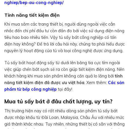
nghiep/bep-au-cong-nghiep/
Tính năng tiết kiệm điện
Khi mua sắm các trang thiết bị, người dùng ngoài việc cân
nhắc đến chi phí đầu tư còn đắn đo bởi việc sử dụng điện năng
tiêu hao bao nhiêu tiền. Vậy tủ sấy bát công nghiệp có tốn
điện hay không? Để trả lời câu hỏi này, chúng ta phải hiểu được
nguyên lý hoạt động của tủ và loại công nghệ được ứng dụng.
Tủ sấy bát hoạt động sấy từ dưới lên bằng tia cực tím ngoài
việc giúp chén bát sạch sẽ ra còn giúp tiết kiệm điện năng. Nên
khách hàng khi mua sản phẩm không cần quá lo lắng bởi
tính
năng tiết kiệm điện đã được ưu việt hóa
. Xem thêm:
Các sản
phẩm từ bếp công nghiệp
tại đây!
Mua tủ sấy bát ở đâu chất lượng, uy tín?
Thị trường hiện nay có rất nhiều dòng sản phẩm tủ sấy bát
được nhập khẩu từ Đài Loan, Malaysia, Châu Âu với nhiều mức
giá thành khác nhau. Tuy nhiên, những thiết bị có sẵn với thông