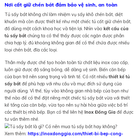
Nơi cất giữ chén bát đảm bảo vệ sinh, an toàn
Tủ sấy bát không chỉ làm nhiệm vụ sấy khô chén bát, diệt
khuẩn mà còn được thiết kế như một chiếc tủ cất giữ chén bát,
đồ dùng một cách khoa học và tiện lợi. Nhìn vào
kết cấu của
tủ sấy bát
chúng ta có thể thấy được các ngăn được phân
chia hợp lý, đủ khoảng không gian để có thể chứa được nhiều
loại chén bát, đĩa các loại.
Thân máy được chế tạo hoàn toàn từ chất liệu inox cao cấp,
luôn giữ được độ sáng bóng, dễ dàng vệ sinh. Biến căn bếp
của bạn trở nên sang trọng và tinh tế. Có rất nhiều
thiết kế tủ
sấy bát
để phù hợp với nhu cầu và mục đích sử dụng của
người dùng. Vì thế, tùy vào không gian nhà bếp của bạn như
thế nào để có thể đặt riêng một chiếc tủ sấy bát vừa với thiết
kế tổng của căn bếp, vừa tạo nên sự hài hòa giữa việc bố trí
các thiết bị nhà bếp. Bạn có thể liên hệ
Inox Đồng Gia
để được
tư vấn thêm nhé.
Xem thêm:
https://inoxdonggia.com/thiet-bi-bep-cong-